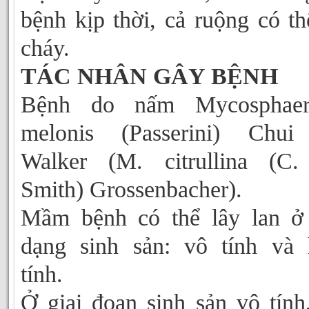
bệnh kịp thời, cả ruộng có th
cháy.
TÁC NHÂN GÂY BỆNH
Bệnh do nấm Mycosphaere
melonis (Passerini) Chui
Walker (M. citrullina (C.
Smith) Grossenbacher).
Mầm bệnh có thể lây lan ở
dạng sinh sản: vô tính và
tính.
Ở giai đoạn sinh sản vô tính