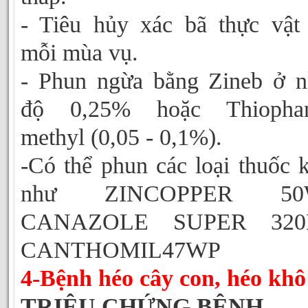
- Tiêu hủy xác bã thực vật
mỗi mùa vụ.
- Phun ngừa bằng Zineb ở 
độ 0,25% hoặc Thiophan
methyl (0,05 - 0,1%).
-Có thể phun các loại thuốc 
như ZINCOPPER 50
CANAZOLE SUPER 320
CANTHOMIL47WP
4-Bệnh héo cây con, héo khô
TRIỆU CHỨNG BỆNH