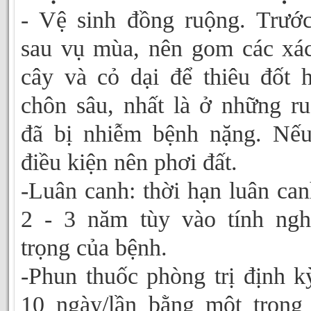
- Vệ sinh đồng ruộng. Trướ
sau vụ mùa, nên gom các xá
cây và cỏ dại để thiêu đốt 
chôn sâu, nhất là ở những r
đã bị nhiễm bệnh nặng. Nế
điều kiện nên phơi đất.
-Luân canh: thời hạn luân can
2 - 3 năm tùy vào tính ng
trọng của bệnh.
-Phun thuốc phòng trị định k
10 ngày/lần bằng một trong