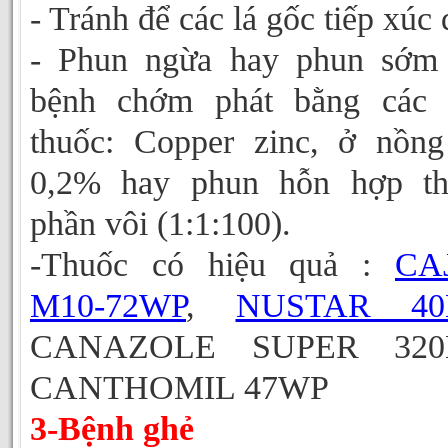
- Tránh để các lá gốc tiếp xúc 
- Phun ngừa hay phun sớm 
bệnh chớm phát bằng các l
thuốc: Copper zinc, ở nồn
0,2% hay phun hỗn hợp th
phần vôi (1:1:100).
-Thuốc có hiệu quả :
CA
M10-72WP
,
NUSTAR 40
CANAZOLE SUPER 320
CANTHOMIL 47WP
3-Bệnh ghẻ