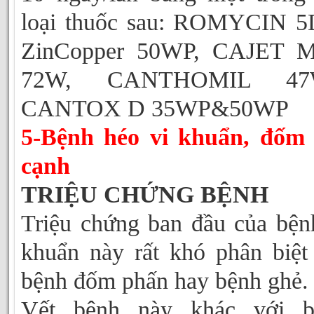
loại thuốc sau: ROMYCIN 5
ZinCopper 50WP, CAJET M
72W, CANTHOMIL 47
CANTOX D 35WP&50WP
5-Bệnh héo vi khuẩn, đốm 
cạnh
TRIỆU CHỨNG BỆNH
Triệu chứng ban đầu của bện
khuẩn này rất khó phân biệt
bệnh đốm phấn hay bệnh ghẻ.
Vết bệnh này khác với b