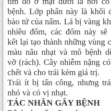
tím đỏ ở mặt dưới lá nơi có
bệnh. Lớp phấn này là khối 
bào tử của nấm. Lá bị vàng kh
nhiều đốm, các đốm này sẽ 
kết lại tạo thành những vùng 
màu nâu nhạt và mô bệnh d
vỡ (rách). Cây nhiễm nặng có
chết và cho trái kém giá trị.
Trái ít bị tấn công, nhưng trá
nhỏ và có vị nhạt.
TÁC NHÂN GÂY BỆNH