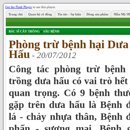
Get the Flash Player
to see this player.
Trang chủ
Quan hệ cổ đông
Tin tức - Sự kiện
Dòng sản phẩm
Mẫu Mã S
BÁC SĨ CÂY TRÔNG
»
SÂU BỆNH
Phòng trừ bệnh hại Dưa
Hấu
- 20/07/2012
Công tác phòng trừ bệnh 
trồng dưa hấu có vai trò hết
quan trọng. Có 9 bệnh thư
gặp trên dưa hấu là Bệnh 
lá - chảy nhựa thân, Bệnh
phấn - sương mai, Bệnh g