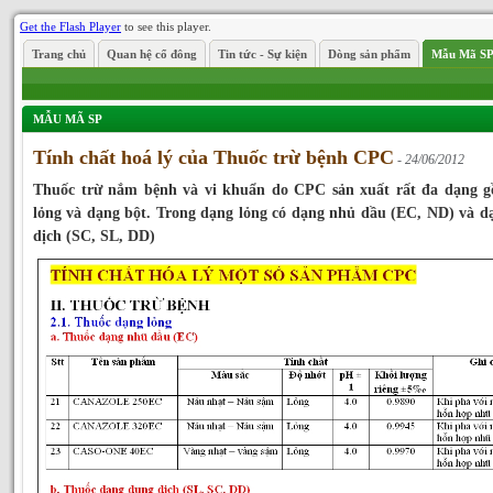
Get the Flash Player
to see this player.
Trang chủ
Quan hệ cổ đông
Tin tức - Sự kiện
Dòng sản phẩm
Mẫu Mã S
MẪU MÃ SP
Tính chất hoá lý của Thuốc trừ bệnh CPC
- 24/06/2012
Thuốc trừ nắm bệnh và vi khuẩn do CPC sản xuất rất đa dạng 
lỏng và dạng bột. Trong dạng lỏng có dạng nhủ dầu (EC, ND) và d
dịch (SC, SL, DD)