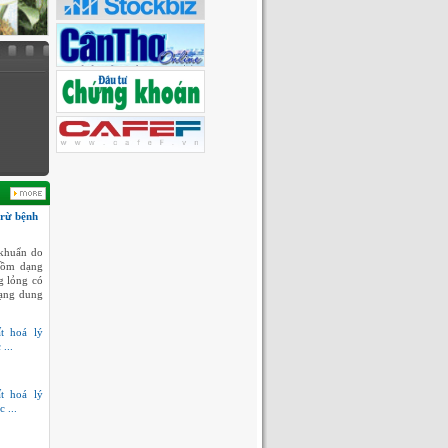
trừ bệnh
khuẩn do
gồm dạng
g lỏng có
dạng dung
t hoá lý
...
t hoá lý
 ...