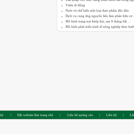
Vườn di động
Nuôi và chế biến một loại thực phẩm độc đáo
Dịch vụ cung ứng nguyên liệu làm phân hữu cơ .
Mô hình trang trại khép kín, sau 6 tháng bắt ...
Mô hình phát triển kinh tế nông nghiệp theo hướn
 bộ
|
Đặt website làm trang chủ
|
Liên hệ quảng cáo
|
Liên hệ
|
Lê