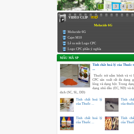
1
2
3
4
5
VIDEO CLIP
Molucide 6G
Molucide 6G
Cajet M10
Lễ ra mắt Logo CPC
Logo CPC phần ý nghĩa
MẪU MÃ SP
Tính chất hoá lý của Thuốc 
...
Thuốc trừ nắm bệnh và vi 
CPC sản xuất rất đa dạng 
lỏng và dạng bột. Trong dạn
dạng nhủ dầu (EC, ND) và 
dịch (SC, SL, DD)
Tính chất hoá lý
Tính chấ
của Thuốc ...
của thuốc 
Tính chất hoá lý
Tính chấ
của Thuốc ...
của Thuốc