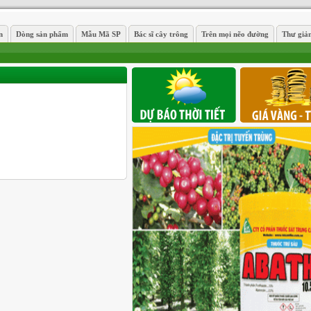
n
Dòng sản phẩm
Mẫu Mã SP
Bác sĩ cây trông
Trên mọi nẽo đường
Thư giả