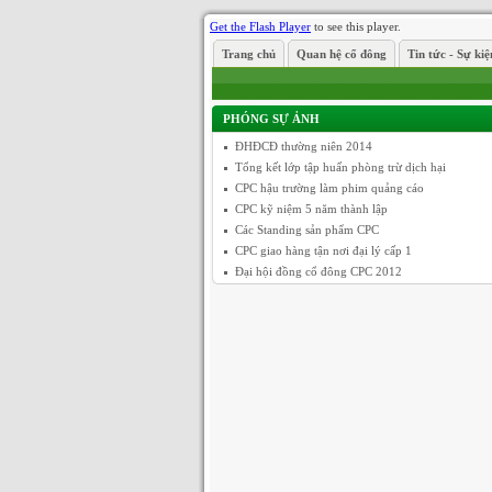
Get the Flash Player
to see this player.
Trang chủ
Quan hệ cổ đông
Tin tức - Sự kiệ
PHÓNG SỰ ẢNH
ĐHĐCĐ thường niên 2014
Tổng kết lớp tập huấn phòng trừ dịch hại
CPC hậu trường làm phim quảng cáo
CPC kỹ niệm 5 năm thành lập
Các Standing sản phẩm CPC
CPC giao hàng tận nơi đại lý cấp 1
Đại hội đồng cổ đông CPC 2012