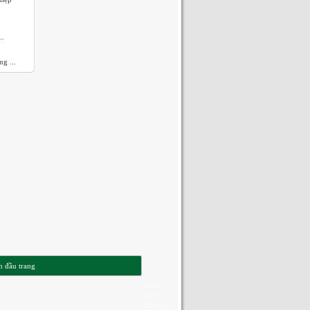
..
g ...
n đầu trang
swiss
replica
watches