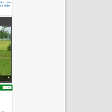
pháp bảo
ành phẩm
.
...
hiệp