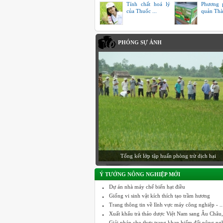
Tính chất hoá lý
Phương 
của Thuốc ...
quản Th
PHÓNG SỰ ẢNH
Tổng kết lớp tập huấn phòng trừ dịch hại
Ý TƯỞNG NÔNG NGHIỆP MỚI
Dự án nhà máy chế biến hạt điều
Giống vi sinh vật kích thích tạo trầm hương
Trang thông tin về lĩnh vực máy công nghiệp - ..
Xuất khẩu trà thảo dược Việt Nam sang Âu Châu, 
Giải pháp cho thực trạng khan hiếm đất nông ng