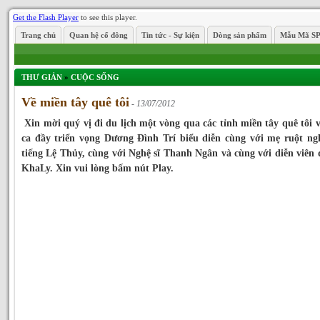
Get the Flash Player
to see this player.
Trang chủ
Quan hệ cổ đông
Tin tức - Sự kiện
Dòng sản phẩm
Mẫu Mã S
THƯ GIẢN
»
CUỘC SỐNG
Về miền tây quê tôi
- 13/07/2012
Xin mời quý vị đi du lịch một vòng qua các tỉnh miền tây quê tôi v
ca đầy triển vọng Dương Đình Trí biểu diễn cùng với mẹ ruột ngh
tiếng Lệ Thủy, cùng với Nghệ sĩ Thanh Ngân và cùng với diễn viên 
KhaLy. Xin vui lòng bấm nút Play.