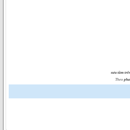
sưu tầm trê
Theo
pha