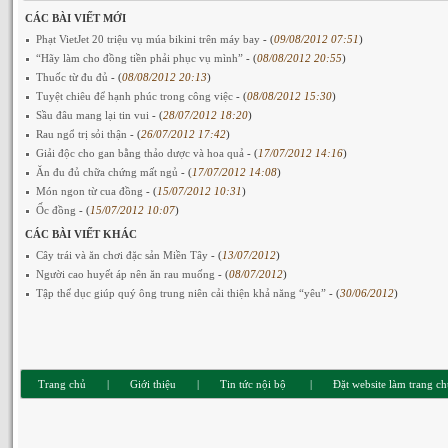
CÁC BÀI VIẾT MỚI
Phạt VietJet 20 triệu vụ múa bikini trên máy bay
- (
09/08/2012 07:51
)
“Hãy làm cho đồng tiền phải phục vụ mình”
- (
08/08/2012 20:55
)
Thuốc từ đu đủ
- (
08/08/2012 20:13
)
Tuyệt chiêu để hạnh phúc trong công việc
- (
08/08/2012 15:30
)
Sầu đâu mang lại tin vui
- (
28/07/2012 18:20
)
Rau ngổ trị sỏi thận
- (
26/07/2012 17:42
)
Giải độc cho gan bằng thảo dược và hoa quả
- (
17/07/2012 14:16
)
Ăn đu đủ chữa chứng mất ngủ
- (
17/07/2012 14:08
)
Món ngon từ cua đồng
- (
15/07/2012 10:31
)
Ốc đồng
- (
15/07/2012 10:07
)
CÁC BÀI VIẾT KHÁC
Cây trái và ăn chơi đặc sản Miền Tây
- (
13/07/2012
)
Người cao huyết áp nên ăn rau muống
- (
08/07/2012
)
Tập thể dục giúp quý ông trung niên cải thiện khả năng “yêu”
- (
30/06/2012
)
Trang chủ
|
Giới thiệu
|
Tin tức nội bộ
|
Đặt website làm trang c