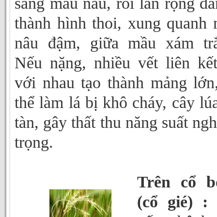
sang mầu nâu, rồi lan rộng dầ
thành hình thoi, xung quanh
nâu đậm, giữa mầu xám trắ
Nếu nặng, nhiều vết liên kết
với nhau tạo thành mảng lớn
thể làm lá bị khô cháy, cây lúa
tàn, gây thất thu năng suất ng
trọng.
Trên cổ 
(cổ gié) :
n