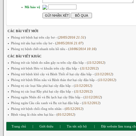
Mã bảo vệ
CÁC BÀI VIẾT MỚI
Phòng trừ bệnh hại trên cây bơ
- (
20/05/2016 21:51
)
Phòng trừ sâu hại trên cây bơ
- (
20/05/2016 21:07
)
Phòng trị bệnh chết nhanh trên hồ tiêu
- (
10/06/2014 10:16
)
CÁC BÀI VIẾT KHÁC
Phòng trừ các bệnh do nấm gây ra trên cây đậu bắp
- (
11/12/2012
)
Phòng trừ bệnh Héo vi khuẩn trên cây đậu bắp
- (
11/12/2012
)
Phòng trừ bệnh khô cây và Bệnh Thối rễ hại cây đậu bắp
- (
11/12/2012
)
Phòng trừ bệnh Đốm nâu và Bệnh thán thư hại cây đậu bắp
- (
11/12/2012
)
Phòng trị các loại Sâu phá hại cây đậu bắp
- (
11/12/2012
)
Phòng trị các loại Rầy phá hại cây đậu bắp
- (
11/12/2012
)
Phòng ngừa Nhện đỏ và Bù lạch hại cây Đậu bắp
- (
11/12/2012
)
Phòng ngừa Câu cấu xanh và Bọ xit hại đậu bắp
- (
11/12/2012
)
Phòng trừ bệnh chổi rồng trên nhãn
- (
05/12/2012
)
Bệnh vàng lá chín sớm hại lúa
- (
01/12/2012
)
Trang chủ
|
Giới thiệu
|
Tin tức nội bộ
|
Đặt website làm trang c