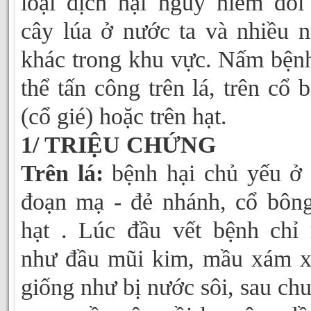
loại dịch hại nguy hiểm đối
cây lúa ở nước ta và nhiều 
khác trong khu vực. Nấm bện
thể tấn công trên lá, trên cổ 
(cổ gié) hoặc trên hạt.
1/ TRIỆU CHỨNG
Trên lá:
bệnh hại chủ yếu ở 
đoạn mạ - đẻ nhánh, cổ bôn
hạt . Lúc đầu vết bệnh chỉ
như đầu mũi kim, mầu xám 
giống như bị nước sôi, sau ch