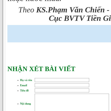
Theo
KS.Phạm Văn Chiến -
Cục BVTV Tiền G
NHẬN XÉT BÀI VIẾT
Họ và tên
Email
Tiêu đề
Nội dung