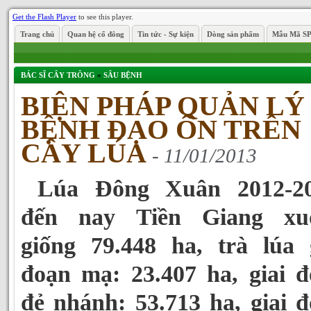
Get the Flash Player
to see this player.
Trang chủ
Quan hệ cổ đông
Tin tức - Sự kiện
Dòng sản phẩm
Mẫu Mã S
BÁC SĨ CÂY TRÔNG
»
SÂU BỆNH
BIỆN PHÁP QUẢN LÝ
BỆNH ĐẠO ÔN TRÊN
CÂY LÚA
- 11/01/2013
Lúa Đông Xuân 2012-20
đến nay Tiền Giang xu
giống 79.448 ha, trà lúa 
đoạn mạ: 23.407 ha, giai 
đẻ nhánh: 53.713 ha, giai 