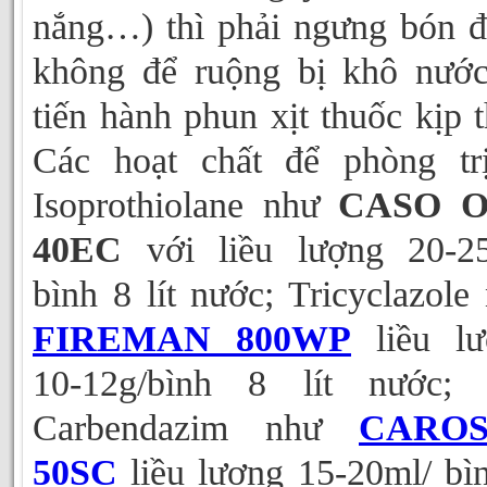
nắng…) thì phải ngưng bón 
không để ruộng bị khô nướ
tiến hành phun xịt thuốc kịp t
Các hoạt chất để phòng tr
Isoprothiolane như
CASO 
40EC
với liều lượng 20-25
bình 8 lít nước; Tricyclazole
FIREMAN 800WP
liều lư
10-12g/bình 8 lít nước; 
Carbendazim như
CARO
50SC
liều lượng 15-20ml/ bì