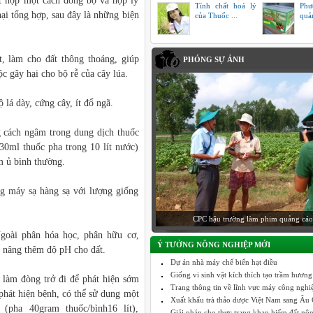
 hợp một cách đồng bộ và hợp lý
Tính chất hoá lý
Phư
ại tổng hợp, sau đây là những biện
của Thuốc ...
quả
t, làm cho đất thông thoáng, giúp
PHÓNG SỰ ẢNH
ộc gây hại cho bộ rễ của cây lúa.
 lá dày, cứng cây, ít đổ ngã.
g cách ngâm trong dung dịch thuốc
0ml thuốc pha trong 10 lít nước)
âm ủ bình thường.
ng máy sạ hàng sạ với lượng giống
CPC hậu trường làm phim quảng cáo
Ngoài phân hóa học, phân hữu cơ,
Ý TƯỞNG NÔNG NGHIỆP MỚI
 nâng thêm độ pH cho đất.
Dự án nhà máy chế biến hạt điều
Giống vi sinh vật kích thích tạo trầm hương
 làm đòng trở đi để phát hiện sớm
Trang thông tin về lĩnh vực máy công nghiệp
i phát hiện bệnh, có thể sử dụng một
Xuất khẩu trà thảo dược Việt Nam sang Âu C
(pha 40gram thuốc/bình16 lít),
Giải pháp cho thực trạng khan hiếm đất nô