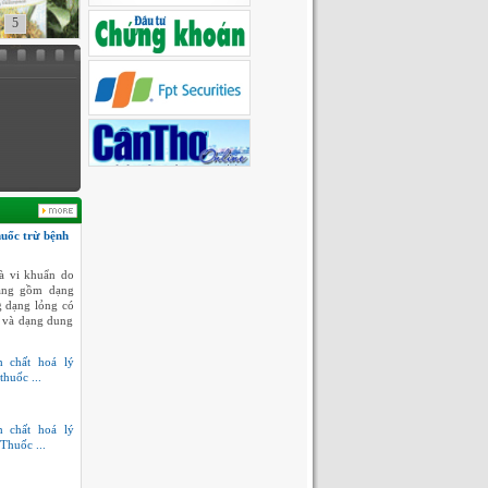
5
huốc trừ bệnh
à vi khuẩn do
dạng gồm dạng
g dạng lỏng có
 và dạng dung
h chất hoá lý
thuốc ...
h chất hoá lý
Thuốc ...