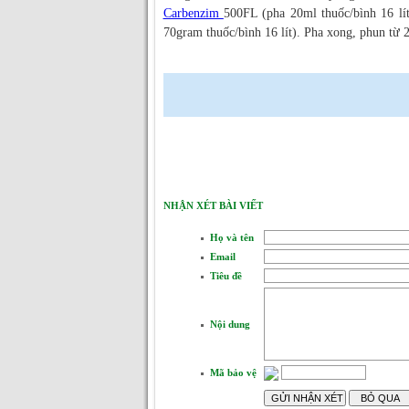
Carbenzim
500FL (pha 20ml thuốc/bình 16 lí
70gram thuốc/bình 16 lít). Pha xong, phun từ 
NHẬN XÉT BÀI VIẾT
Họ và tên
Email
Tiêu đề
Nội dung
Mã bảo vệ