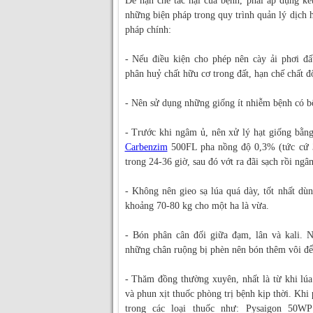
Để hạn chế tác hại của bệnh, phải áp dụng kết
những biện pháp trong quy trình quản lý dịch h
pháp chính:
- Nếu điều kiện cho phép nên cày ải phơi đấ
phân huỷ chất hữu cơ trong đất, hạn chế chất đ
- Nên sử dụng những giống ít nhiễm bệnh có bộ
- Trước khi ngâm ủ, nên xử lý hạt giống bằn
Carbenzim
500FL pha nồng độ 0,3% (tức cứ 3
trong 24-36 giờ, sau đó vớt ra đãi sạch rồi ng
- Không nên gieo sạ lúa quá dày, tốt nhất dù
khoảng 70-80 kg cho một ha là vừa.
- Bón phân cân đối giữa đạm, lân và kali. 
những chân ruộng bị phèn nên bón thêm vôi để
- Thăm đồng thường xuyên, nhất là từ khi lúa
và phun xịt thuốc phòng trị bệnh kịp thời. Kh
trong các loại thuốc như: Pysaigon 50WP 