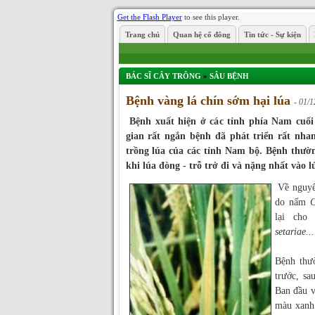
Get the Flash Player
to see this player.
Trang chủ
Quan hệ cổ đông
Tin tức - Sự kiện
BÁC SĨ CÂY TRÔNG
»
SÂU BỆNH
Bệnh vàng lá chín sớm hại lúa
- 01/1
Bệnh xuất hiện ở các tỉnh phía Nam cuố
gian rất ngắn bệnh đã phát triển rất nha
trồng lúa của các tỉnh Nam bộ. Bệnh thường
khi lúa đòng - trỗ trở đi và nặng nhất vào l
Về nguyê
do nấm
C
lại cho
setariae...
Bệnh th
trước, sa
Ban đầu v
màu xanh