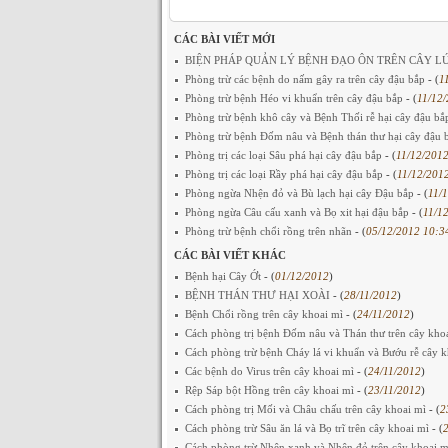
CÁC BÀI VIẾT MỚI
BIỆN PHÁP QUẢN LÝ BỆNH ĐẠO ÔN TRÊN CÂY L
Phòng trừ các bệnh do nấm gây ra trên cây đậu bắp
- (
1
Phòng trừ bệnh Héo vi khuẩn trên cây đậu bắp
- (
11/12/
Phòng trừ bệnh khô cây và Bệnh Thối rễ hại cây đậu b
Phòng trừ bệnh Đốm nâu và Bệnh thán thư hại cây đậu
Phòng trị các loại Sâu phá hại cây đậu bắp
- (
11/12/2012
Phòng trị các loại Rầy phá hại cây đậu bắp
- (
11/12/201
Phòng ngừa Nhện đỏ và Bù lạch hại cây Đậu bắp
- (
11/
Phòng ngừa Câu cấu xanh và Bọ xit hại đậu bắp
- (
11/1
Phòng trừ bệnh chổi rồng trên nhãn
- (
05/12/2012 10:3
CÁC BÀI VIẾT KHÁC
Bệnh hại Cây Ớt
- (
01/12/2012
)
BỆNH THÁN THƯ HẠI XOÀI
- (
28/11/2012
)
Bệnh Chổi rồng trên cây khoai mì
- (
24/11/2012
)
Cách phòng trị bệnh Đốm nâu và Thán thư trên cây kho
Cách phòng trừ bệnh Cháy lá vi khuẩn và Bướu rễ cây 
Các bệnh do Virus trên cây khoai mì
- (
24/11/2012
)
Rệp Sáp bột Hồng trên cây khoai mì
- (
23/11/2012
)
Cách phòng trị Mối và Châu chấu trên cây khoai mì
- (
2
Cách phòng trừ Sâu ăn lá và Bọ trĩ trên cây khoai mì
- (
2
Cách phòng trừ Nhện xanh và Nhện đỏ trên cây khoai 