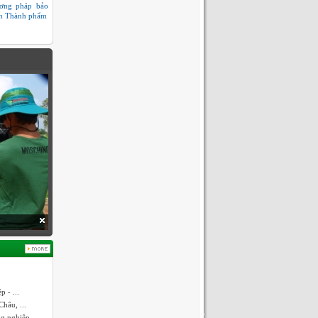
ơng pháp bảo
n Thành phẩm
 - ...
hâu, ...
ng nghiệp