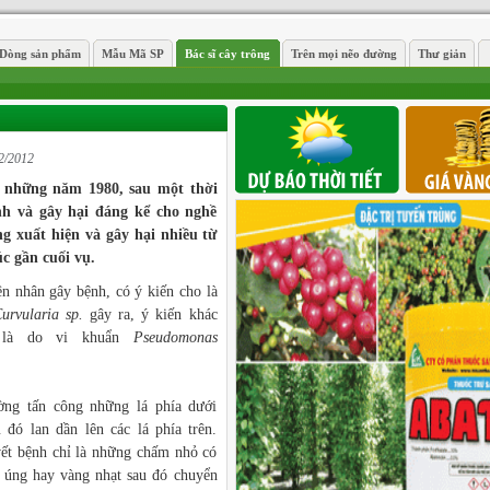
Dòng sản phẩm
Mẫu Mã SP
Bác sĩ cây trông
Trên mọi nẽo đường
Thư giản
2/2012
i những năm 1980, sau một thời
nh và gây hại đáng kể cho nghề
 xuất hiện và gây hại nhiều từ
úc gần cuối vụ.
n nhân gây bệnh, có ý kiến cho là
urvularia sp.
gây ra, ý kiến khác
 là do vi khuẩn
Pseudomonas
ường tấn công những lá phía dưới
u đó lan dần lên các lá phía trên.
ết bệnh chỉ là những chấm nhỏ có
 úng hay vàng nhạt sau đó chuyển