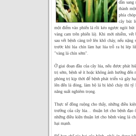
dần sang 
thành mộ
phía chóp
cây bút 
một điểm vào phiến lá rồi kéo ngược ngòi bút l
vàng cam trên phiến lá). Khi mới nhiễm, vết
sau vết bệnh càng trở lên khô cháy, nếu nặng 
trước khi lúa chín làm hạt lúa trỗ ra bị lép l
"vàng lá chín sớm".
Ở giai đoạn đầu của cây lúa, nếu được phát hi
trị sớm, bệnh sẽ ít hoặc không ảnh hưởng đến 
phòng trị kịp thời để bệnh phát triển và gây hạ
lên đến lá đòng, làm bộ lá bị khô cháy thì tỷ l
năng suất nghiêm trọng.
Thực tế đồng ruộng cho thấy, những điều kiện 
trưởng của cây lúa… thuận lợi cho bệnh đạo ô
những điều kiện thuận lợi cho bệnh vàng lá ch
hại mạnh.