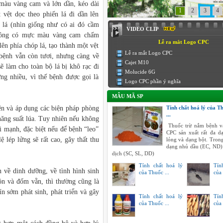
màu vàng cam và lớn dần, kéo dài
1
2
3
4
t vệt dọc theo phiến lá đi dần lên
 lá (nhìn giống như có ai đó cầm
VIDEO CLIP
lông có mực màu vàng cam chấm
Lễ ra mắt Logo CPC
ên phía chóp lá, tạo thành một vệt
Lễ ra mắt Logo CPC
 bệnh vẫn còn tươi, nhưng càng về
Cajet M10
sẽ làm cho toàn bộ lá bị khô rạc đi
Molucide 6G
ửng nhiều, vì thế bệnh được gọi là
Logo CPC phần ý nghĩa
MẪU MÃ SP
ện và áp dụng các biện pháp phòng
Tính chất hoá lý của T
...
năng suất lúa. Tuy nhiên nếu không
Thuốc trừ nắm bệnh v
i mạnh, đặc biệt nếu để bệnh “leo”
CPC sản xuất rất đa 
ệ lép lửng sẽ rất cao, gây thất thu
lỏng và dạng bột. Tron
dạng nhủ dầu (EC, ND)
dịch (SC, SL, DD)
Tính chất hoá lý
Tín
về dinh dưỡng, về tình hình sinh
của Thuốc ...
của 
n và đốm vằn, thì thường cũng là
ín sớm phát sinh, phát triển và gây
Tính chất hoá lý
Tín
của Thuốc ...
của 