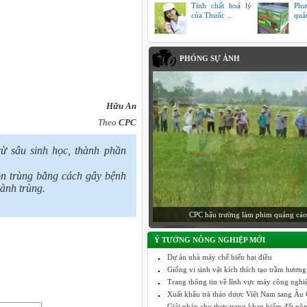
Tính chất hoá lý
Phư
của Thuốc ...
quả
PHÓNG SỰ ẢNH
Hữu An
Theo
CPC
trừ sâu sinh học, thành phần
ôn trùng bằng cách gây bệnh
hành trùng.
CPC hậu trường làm phim quảng cáo
Ý TƯỞNG NÔNG NGHIỆP MỚI
Dự án nhà máy chế biến hạt điều
Giống vi sinh vật kích thích tạo trầm hương
Trang thông tin về lĩnh vực máy công nghiệp
Xuất khẩu trà thảo dược Việt Nam sang Âu C
Giải pháp cho thực trạng khan hiếm đất nô