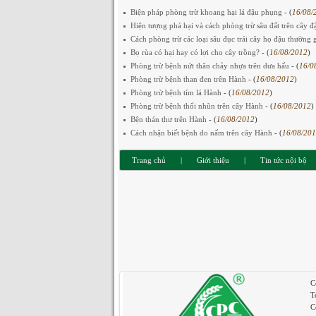
Biện pháp phòng trừ khoang hại lá đậu phụng
- (
16/08/
Hiện tượng phá hại và cách phòng trừ sâu đất trên cây 
Cách phòng trừ các loại sâu đục trái cây họ đậu thường
Bọ rùa có hại hay có lợi cho cây trồng?
- (
16/08/2012
)
Phòng trừ bệnh nứt thân chảy nhựa trên dưa hấu
- (
16/0
Phòng trừ bệnh than đen trên Hành
- (
16/08/2012
)
Phòng trừ bệnh tím lá Hành
- (
16/08/2012
)
Phòng trừ bệnh thối nhũn trên cây Hành
- (
16/08/2012
)
Bện thán thư trên Hành
- (
16/08/2012
)
Cách nhận biết bệnh do nấm trên cây Hành
- (
16/08/20
Trang chủ
|
Giới thiệu
|
Tin tức nội bộ
C
T
C