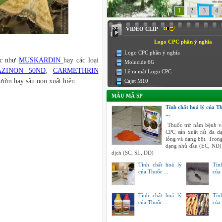
1
2
3
4
VIDEO CLIP
Logo CPC phần ý nghĩa
Logo CPC phần ý nghĩa
học như
MUSKARDIN
hay các loại
Molucide 6G
AZINON 50ND
,
CARMETHRIN
Lễ ra mắt Logo CPC
ớm hay sâu non xuất hiện.
Cajet M10
MẪU MÃ SP
Tính chất hoá lý của T
...
Thuốc trừ nắm bệnh v
CPC sản xuất rất đa 
lỏng và dạng bột. Tron
dạng nhủ dầu (EC, ND)
dịch (SC, SL, DD)
Tính chất hoá lý
Tín
của Thuốc ...
của 
Tính chất hoá lý
Tín
của Thuốc ...
của 