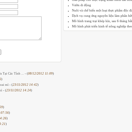
Vườn di động
Nuôi và chế biến một loại thực phẩm độc đ
Dịch vụ cung ứng nguyên liệu làm phân hữu
Mô hình trang trại khép kín, sau 6 tháng bắt 
Mô hình phát triển kinh tế nông nghiệp theo
 Tại Các Tỉnh ...
- (
08/12/2012 11:09
)
6
)
hoai mì
- (
23/11/2012 14:42
)
mì
- (
23/11/2012 14:24
)
59
)
 07:56
)
14:26
)
4:21
)