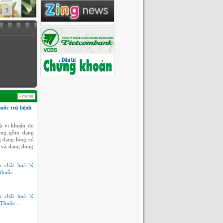
5
huốc trừ bệnh
à vi khuẩn do
dạng gồm dạng
g dạng lỏng có
 và dạng dung
h chất hoá lý
thuốc ...
h chất hoá lý
Thuốc ...