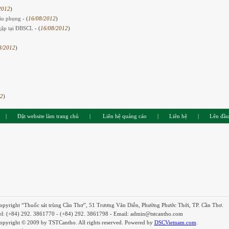
2012
)
đậu phụng
- (
16/08/2012
)
 gặp tại ĐBSCL
- (
16/08/2012
)
8/2012
)
12
)
|
Đặt website làm trang chủ
|
Liên hệ quảng cáo
|
Liên hệ
|
Lên đầu
opyright “Thuốc sát trùng Cần Thơ”, 51 Trương Văn Diễn, Phường Phước Thới, TP. Cần Thơ.
el: (+84) 292. 3861770 - (+84) 292. 3861798 - Email: admin@tstcantho.com
opyright © 2009 by TSTCantho. All rights reserved. Powered by
DSCVietnam.com
.