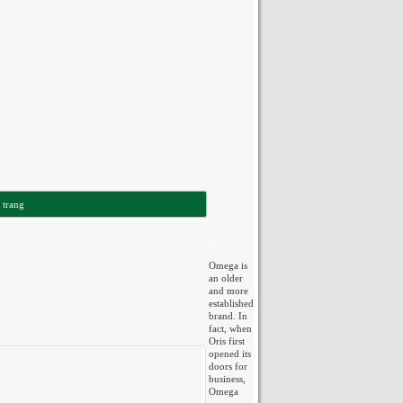
 trang
swiss
replica
watches
Omega is
an older
and more
established
brand. In
fact, when
Oris first
opened its
doors for
business,
Omega