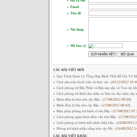
Họ và tên
Email
Tiêu đề
Nội dung
Mã bảo vệ
CÁC BÀI VIẾT MỚI
Quy Trình Quản Lý Tổng Hợp Bệnh Thối Rễ Cây Vú Sữa
Cách pha trộn thuốc bảo vệ thực vật
- (
01/12/2012 19:4
Cách phòng trừ Rầy Phấn và Rệp sáp nắp vỏ Trai cây k
Cách phòng trừ Ruồi đục thân và Xén tóc đục thân cây 
Bệnh đốm lá nhỏ trên cây Bắp
- (
17/08/2012 08:06
)
Bệnh đốm lá lớn trên cây Bắp
- (
17/08/2012 08:03
)
Biện pháp phòng trừ bệnh rỉ trên Bắp
- (
17/08/2012 07:
Cách phòng ngừa bệnh đốm vằn trên Bắp
- (
17/08/2012
Cách phòng trị bệnh thối nhũn thân bắp
- (
16/08/2012 
Phòng trừ bệnh phấn trắng trên cây Mè
- (
16/08/2012 1
CÁC BÀI VIẾT KHÁC