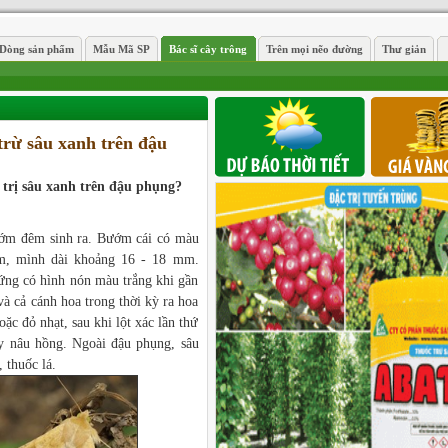
Dòng sản phẩm
Mẫu Mã SP
Bác sĩ cây trông
Trên mọi nẽo đường
Thư giản
trừ sâu xanh trên đậu
g trị sâu xanh trên đậu phụng?
bướm đêm sinh ra. Bướm cái có màu
m, mình dài khoảng 16 - 18 mm.
rứng có hình nón màu trắng khi gần
à cả cánh hoa trong thời kỳ ra hoa
c đỏ nhạt, sau khi lột xác lần thứ
y nâu hồng. Ngoài đậu phụng, sâu
 thuốc lá.