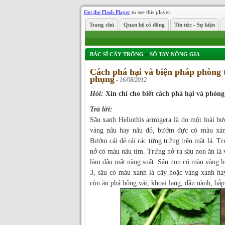
Get the Flash Player
to see this player.
Trang chủ
Quan hệ cổ đông
Tin tức - Sự kiện
BÁC SĨ CÂY TRÔNG
»
SỔ TAY NÔNG GIA
Cách phá hại và biện pháp phòng 
phụng
- 16/08/2012
Hỏi:
Xin chỉ cho biết cách phá hại và phòn
Trả lời:
Sâu xanh Heliothis armigera là do một loài 
vàng nâu hay nâu đỏ, bướm đực có màu xá
Bướm cái đẻ rải rác từng trứng trên mặt lá. T
nở có màu nâu tím. Trứng nở ra sâu non ăn lá v
làm đậu mất năng suất. Sâu non có màu vàng hoặ
3, sâu có màu xanh lá cây hoặc vàng xanh ha
còn ăn phá bông vải, khoai lang, đậu nành, bắp,