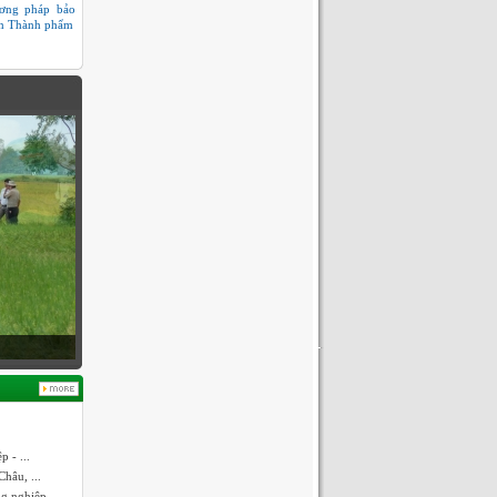
ơng pháp bảo
n Thành phẩm
 - ...
hâu, ...
ng nghiệp