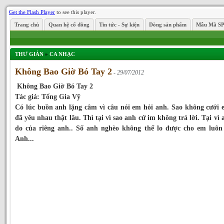
Get the Flash Player
to see this player.
Trang chủ
Quan hệ cổ đông
Tin tức - Sự kiện
Dòng sản phẩm
Mẫu Mã S
THƯ GIẢN
»
CA NHẠC
Không Bao Giờ Bó Tay 2
- 29/07/2012
Không Bao Giờ Bó Tay 2
Tác giả: Tống Gia Vỹ
Có lúc buồn anh lặng câm vì câu nói em hỏi anh. Sao không cưới
đã yêu nhau thật lâu. Thì tại vì sao anh cứ im không trả lời. Tại vì 
do của riêng anh.. Số anh nghèo không thể lo được cho em luô
Anh...