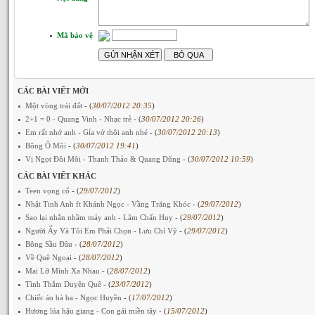
Mã bảo vệ
CÁC BÀI VIẾT MỚI
Một vòng trái đất
- (
30/07/2012 20:35
)
2+1 = 0 - Quang Vinh - Nhạc trẻ
- (
30/07/2012 20:26
)
Em rất nhớ anh - Gỉa vờ thôi anh nhé
- (
30/07/2012 20:13
)
Bông Ô Môi
- (
30/07/2012 19:41
)
Vị Ngọt Đôi Môi - Thanh Thảo & Quang Dũng
- (
30/07/2012 10:59
)
CÁC BÀI VIẾT KHÁC
Teen vọng cổ
- (
29/07/2012
)
Nhật Tinh Anh ft Khánh Ngọc - Vầng Trăng Khóc
- (
29/07/2012
)
Sao lại nhắn nhầm máy anh - Lâm Chấn Huy
- (
29/07/2012
)
Người Ấy Và Tôi Em Phải Chọn - Lưu Chí Vỹ
- (
29/07/2012
)
Bông Sầu Đâu
- (
28/07/2012
)
Về Quê Ngoại
- (
28/07/2012
)
Mai Lỡ Mình Xa Nhau
- (
28/07/2012
)
Tình Thắm Duyên Quê
- (
23/07/2012
)
Chiếc áo bà ba - Ngọc Huyền
- (
17/07/2012
)
Hương lúa hậu giang - Con gái miền tây
- (
15/07/2012
)