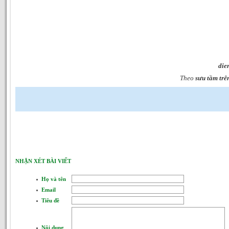
die
Theo
sưu tầm trê
NHẬN XÉT BÀI VIẾT
Họ và tên
Email
Tiêu đề
Nội dung