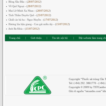
Bông Sầu Đâu
- (
28/07/2012
)
Về Quê Ngoại
- (
28/07/2012
)
Mai Lỡ Mình Xa Nhau
- (
28/07/2012
)
Tình Thắm Duyên Quê
- (
23/07/2012
)
Chiếc áo bà ba - Ngọc Huyền
- (
17/07/2012
)
Hương lúa hậu giang - Con gái miền tây
- (
15/07/2012
)
Anh Ba Khía
- (
15/07/2012
)
Trang chủ
|
Giới thiệu
|
Tin tức nội bộ
|
Đặt website làm trang c
Copyright “Thuốc sát trùng Cần 
Tel: (+84) 292. 3861770 - (+84)
Copyright © 2009 by TSTCantho. 
Ghi rõ nguồn “tstcantho.com” khi 