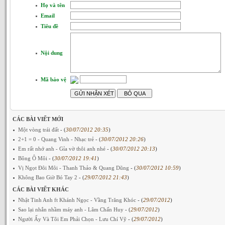
Họ và tên
Email
Tiêu đề
Nội dung
Mã bảo vệ
CÁC BÀI VIẾT MỚI
Một vòng trái đất
- (
30/07/2012 20:35
)
2+1 = 0 - Quang Vinh - Nhạc trẻ
- (
30/07/2012 20:26
)
Em rất nhớ anh - Gỉa vờ thôi anh nhé
- (
30/07/2012 20:13
)
Bông Ô Môi
- (
30/07/2012 19:41
)
Vị Ngọt Đôi Môi - Thanh Thảo & Quang Dũng
- (
30/07/2012 10:59
)
Không Bao Giờ Bó Tay 2
- (
29/07/2012 21:43
)
CÁC BÀI VIẾT KHÁC
Nhật Tinh Anh ft Khánh Ngọc - Vầng Trăng Khóc
- (
29/07/2012
)
Sao lại nhắn nhầm máy anh - Lâm Chấn Huy
- (
29/07/2012
)
Người Ấy Và Tôi Em Phải Chọn - Lưu Chí Vỹ
- (
29/07/2012
)