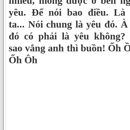
nhiều, mong được ở bên ng
yêu. Để nói bao điều. Là 
ta... Nói chung là yêu đó. 
đó có phải là yêu không?
sao vắng anh thì buồn! Ốh Ồ
Ốh Ôh