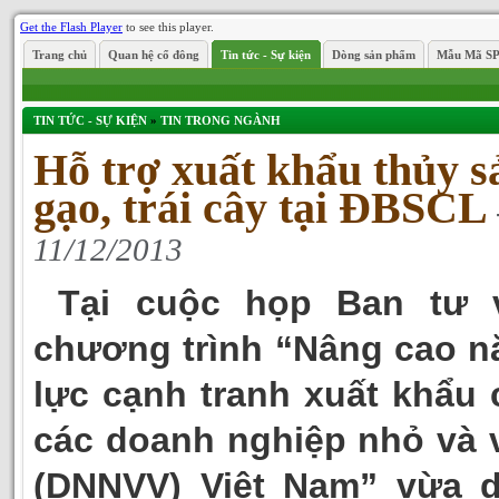
Get the Flash Player
to see this player.
Trang chủ
Quan hệ cổ đông
Tin tức - Sự kiện
Dòng sản phẩm
Mẫu Mã S
TIN TỨC - SỰ KIỆN
»
TIN TRONG NGÀNH
Hỗ trợ xuất khẩu thủy s
gạo, trái cây tại ĐBSCL
11/12/2013
Tại cuộc họp Ban tư 
chương trình “Nâng cao n
lực cạnh tranh xuất khẩu 
các doanh nghiệp nhỏ và 
(DNNVV) Việt Nam” vừa d