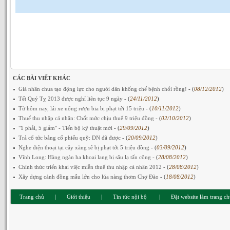
CÁC BÀI VIẾT KHÁC
Giá nhãn chưa tạo động lực cho người dân khống chế bệnh chổi rồng!
- (
08/12/2012
)
Tết Quý Tỵ 2013 được nghỉ liên tục 9 ngày
- (
24/11/2012
)
Từ hôm nay, lái xe uống rượu bia bị phạt tới 15 triệu
- (
10/11/2012
)
Thuế thu nhập cá nhân: Chốt mức chịu thuế 9 triệu đồng
- (
02/10/2012
)
"1 phải, 5 giảm" - Tiến bộ kỹ thuật mới
- (
29/09/2012
)
Trả cổ tức bằng cổ phiếu quỹ: DN đã được
- (
20/09/2012
)
Nghe điện thoại tại cây xăng sẽ bị phạt tới 5 triệu đồng
- (
03/09/2012
)
Vĩnh Long: Hàng ngàn ha khoai lang bị sâu lạ tấn công
- (
28/08/2012
)
Chính thức triển khai việc miễn thuế thu nhập cá nhân 2012
- (
28/08/2012
)
Xây dựng cánh đồng mẫu lớn cho lúa nàng thơm Chợ Đào
- (
18/08/2012
)
Trang chủ
|
Giới thiệu
|
Tin tức nội bộ
|
Đặt website làm trang c