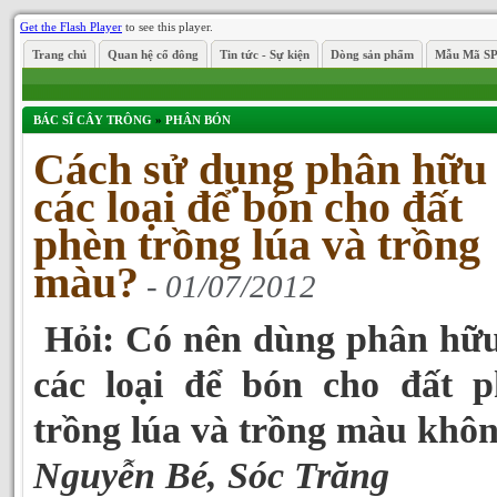
Get the Flash Player
to see this player.
Trang chủ
Quan hệ cổ đông
Tin tức - Sự kiện
Dòng sản phẩm
Mẫu Mã S
BÁC SĨ CÂY TRÔNG
»
PHÂN BÓN
Cách sử dụng phân hữu
các loại để bón cho đất
phèn trồng lúa và trồng
màu?
- 01/07/2012
Hỏi: Có nên dùng phân hữu
các loại để bón cho đất p
trồng lúa và trồng màu khô
Nguyễn Bé, Sóc Trăng