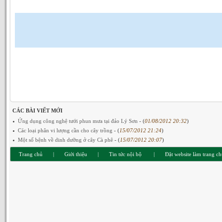
CÁC BÀI VIẾT MỚI
Ứng dụng công nghệ tưới phun mưa tại đảo Lý Sơn
- (
01/08/2012 20:32
)
Các loại phân vi lượng cần cho cây trồng
- (
15/07/2012 21:24
)
Một số bệnh về dinh dưỡng ở cây Cà phê
- (
15/07/2012 20:07
)
Trang chủ
|
Giới thiệu
|
Tin tức nội bộ
|
Đặt website làm trang c