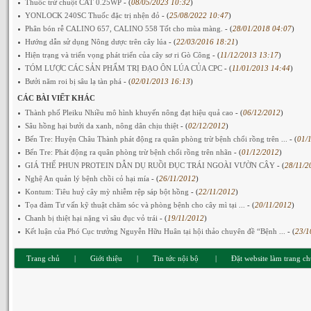
Thuốc trừ chuột CAT 0.25WP
- (
08/05/2023 10:32
)
YONLOCK 240SC Thuốc đặc trị nhện đỏ
- (
25/08/2022 10:47
)
Phân bón rễ CALINO 657, CALINO 558 Tốt cho mùa màng.
- (
28/01/2018 04:07
)
Hướng dẫn sử dụng Nông dược trên cây lúa
- (
22/03/2016 18:21
)
Hiện trạng và triển vọng phát triển của cây sơ ri Gò Công
- (
11/12/2013 13:17
)
TÓM LƯỢC CÁC SẢN PHẨM TRỊ ĐẠO ÔN LÚA CỦA CPC
- (
11/01/2013 14:44
)
Bưởi năm roi bị sâu lạ tàn phá
- (
02/01/2013 16:13
)
CÁC BÀI VIẾT KHÁC
Thành phố Pleiku Nhiều mô hình khuyến nông đạt hiệu quả cao
- (
06/12/2012
)
Sâu hồng hại bưởi da xanh, nông dân chịu thiệt
- (
02/12/2012
)
Bến Tre: Huyện Châu Thành phát động ra quân phòng trừ bệnh chổi rồng trên ...
- (
01/
Bến Tre: Phát động ra quân phòng trừ bệnh chổi rồng trên nhãn
- (
01/12/2012
)
GIÁ THỂ PHUN PROTEIN DẪN DỤ RUỒI ĐỤC TRÁI NGOÀI VƯỜN CÂY
- (
28/11/2
Nghệ An quản lý bệnh chồi cỏ hại mía
- (
26/11/2012
)
Kontum: Tiêu huỷ cây mỳ nhiễm rệp sáp bột hồng
- (
22/11/2012
)
Tọa đàm Tư vấn kỹ thuật chăm sóc và phòng bệnh cho cây mì tại ...
- (
20/11/2012
)
Chanh bị thiệt hại nặng vì sâu đục vỏ trái
- (
19/11/2012
)
Kết luận của Phó Cục trưởng Nguyễn Hữu Huân tại hội thảo chuyên đề “Bệnh ...
- (
23/1
Trang chủ
|
Giới thiệu
|
Tin tức nội bộ
|
Đặt website làm trang c