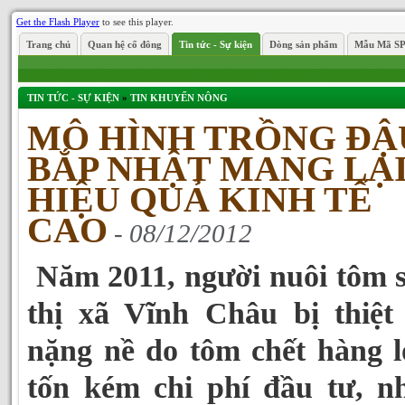
Get the Flash Player
to see this player.
Trang chủ
Quan hệ cổ đông
Tin tức - Sự kiện
Dòng sản phẩm
Mẫu Mã S
TIN TỨC - SỰ KIỆN
»
TIN KHUYẾN NÔNG
MÔ HÌNH TRỒNG ĐẬ
BẮP NHẬT MANG LẠ
HIỆU QUẢ KINH TẾ
CAO
- 08/12/2012
Năm 2011, người nuôi tôm 
thị xã Vĩnh Châu bị thiệt
nặng nề do tôm chết hàng l
tốn kém chi phí đầu tư, n