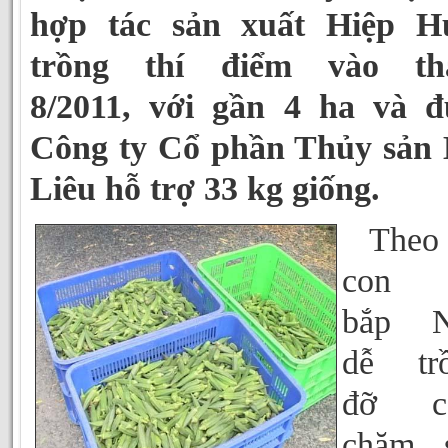
hợp tác sản xuất Hiệp H
trồng thí điểm vào th
8/2011, với gần 4 ha và đ
Công ty Cổ phần Thủy sản 
Liêu hỗ trợ 33 kg giống.
Theo
con 
bắp N
dễ trồ
đỡ c
chăm s