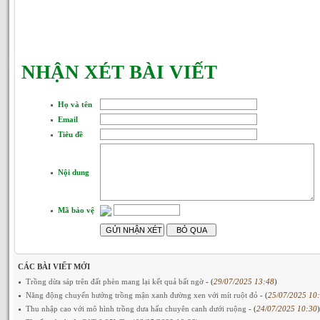
NHẬN XÉT BÀI VIẾT
Họ và tên
Email
Tiêu đề
Nội dung
Mã bảo vệ
CÁC BÀI VIẾT MỚI
Trồng dừa sáp trên đất phèn mang lại kết quả bất ngờ
- (
29/07/2025 13:48
)
Năng động chuyển hướng trồng mận xanh đường xen với mít ruột đỏ
- (
25/07/2025 10
Thu nhập cao với mô hình trồng dưa hấu chuyên canh dưới ruộng
- (
24/07/2025 10:30
)