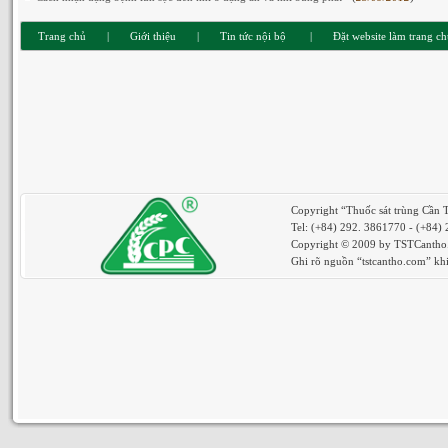
Trang chủ
|
Giới thiệu
|
Tin tức nội bộ
|
Đặt website làm trang c
Copyright “Thuốc sát trùng Cần 
Tel: (+84) 292. 3861770 - (+84)
Copyright © 2009 by TSTCantho. 
Ghi rõ nguồn “tstcantho.com” khi 