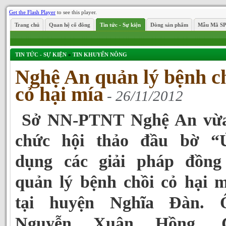
Get the Flash Player
to see this player.
Trang chủ
Quan hệ cổ đông
Tin tức - Sự kiện
Dòng sản phẩm
Mẫu Mã S
TIN TỨC - SỰ KIỆN
»
TIN KHUYẾN NÔNG
Nghệ An quản lý bệnh c
cỏ hại mía
- 26/11/2012
Sở NN-PTNT Nghệ An vừa
chức hội thảo đầu bờ “
dụng các giải pháp đồng
quản lý bệnh chồi cỏ hại m
tại huyện Nghĩa Đàn. 
Nguyễn Xuân Hồng, 