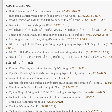
CÁC BÀI VIẾT MỚI
Hướng dẫn sử dụng Nông dược trên cây lúa
- (
22/03/2016 18:21
)
Hiện trạng và triển vọng phát triển của cây sơ ri Gò Công
- (
11/12/2013 13:17
)
TÓM LƯỢC CÁC SẢN PHẨM TRỊ ĐẠO ÔN LÚA CỦA CPC
- (
11/01/2013 14:44
)
Bưởi năm roi bị sâu lạ tàn phá
- (
02/01/2013 16:13
)
MÔ HÌNH TRỒNG ĐẬU BẮP NHẬT MANG LẠI HIỆU QUẢ KINH TẾ CAO
- (
08/12/
Thành phố Pleiku Nhiều mô hình khuyến nông đạt hiệu quả cao
- (
06/12/2012 08:16
)
Sâu hồng hại bưởi da xanh, nông dân chịu thiệt
- (
02/12/2012 20:11
)
Bến Tre: Huyện Châu Thành phát động ra quân phòng trừ bệnh chổi rồng trên ...
- (
01/
15:49
)
Bến Tre: Phát động ra quân phòng trừ bệnh chổi rồng trên nhãn
- (
01/12/2012 15:32
)
GIÁ THỂ PHUN PROTEIN DẪN DỤ RUỒI ĐỤC TRÁI NGOÀI VƯỜN CÂY
- (
28/11/2
CÁC BÀI VIẾT KHÁC
Kontum: Tiêu huỷ cây mỳ nhiễm rệp sáp bột hồng
- (
22/11/2012
)
Tọa đàm Tư vấn kỹ thuật chăm sóc và phòng bệnh cho cây mì tại ...
- (
20/11/2012
)
Chanh bị thiệt hại nặng vì sâu đục vỏ trái
- (
19/11/2012
)
Kết luận của Phó Cục trưởng Nguyễn Hữu Huân tại hội thảo chuyên đề “Bệnh ...
- (
23/1
Tình hình sinh vật hại lúa các tỉnh phía Nam
- (
23/10/2012
)
Vụ thu đông và đông xuân 2012-2013: Cảnh giác với bệnh đạo ôn
- (
01/10/2012
)
Kỹ thuật chế biến tiêu và bảo quản tiêu trắng quy mô nông hộ
- (
30/09/2012
)
Trồng đậu xanh trên ruộng lúa
- (
29/09/2012
)
Thoát nghèo nhờ hành lá
- (
29/09/2012
)
Cách nhận dạng bệnh lùn sọc đen khi ở dạng ẩn và khi bùng phát
- (
25/09/2012
)