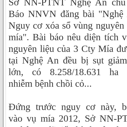
Sở NN-PTNT Nghệ An chủ t
Báo NNVN đăng bài "Nghệ 
Nguy cơ xóa sổ vùng nguyên 
mía". Bài báo nêu diện tích 
nguyên liệu của 3 Cty Mía đ
tại Nghệ An đều bị sụt giảm
lớn, có 8.258/18.631 ha 
nhiễm bệnh chồi cỏ...
Đứng trước nguy cơ này, b
vào vụ mía 2012, Sở NN-P