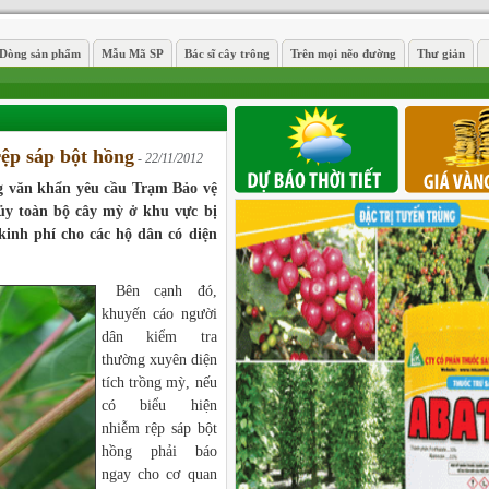
Dòng sản phẩm
Mẫu Mã SP
Bác sĩ cây trông
Trên mọi nẽo đường
Thư giản
ệp sáp bột hồng
- 22/11/2012
 văn khẩn yêu cầu Trạm Bảo vệ
ủy toàn bộ cây mỳ ở khu vực bị
kinh phí cho các hộ dân có diện
Bên cạnh đó,
khuyến cáo người
dân kiểm tra
thường xuyên diện
tích trồng mỳ, nếu
có biểu hiện
nhiễm rệp sáp bột
hồng phải báo
ngay cho cơ quan