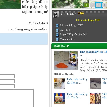
chức năng để có
1
2
3
4
biện pháp xử lý
kịp thời, không để
VIDEO CLIP
Lễ ra mắt Logo CPC
N.H.K.- CAND
Lễ ra mắt Logo CPC
Theo
Trang vàng nông nghiệp
Cajet M10
Logo CPC phần ý nghĩa
Molucide 6G
MẪU MÃ SP
Tính chất hoá lý của T
...
Thuốc trừ nắm bệnh v
CPC sản xuất rất đa 
lỏng và dạng bột. Tron
dạng nhủ dầu (EC, ND)
dịch (SC, SL, DD)
Tính chất hoá lý
Tín
của Thuốc ...
của 
Tính chất hoá lý
Tín
của Thuốc ...
của 