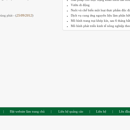
Vườn di động
Nuôi và chế biến một loại thực phẩm độc đ
 bùng phát
- (
25/09/2012
)
Dịch vụ cung ứng nguyên liệu làm phân hữu
Mô hình trang trại khép kín, sau 6 tháng bắt 
Mô hình phát triển kinh tế nông nghiệp theo
|
Đặt website làm trang chủ
|
Liên hệ quảng cáo
|
Liên hệ
|
Lên đầu