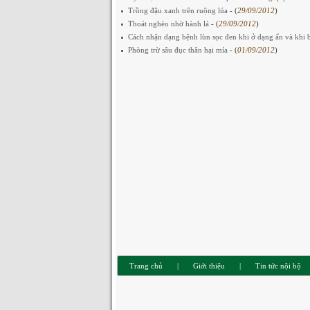
Trồng đậu xanh trên ruộng lúa
- (
29/09/2012
)
Thoát nghèo nhờ hành lá
- (
29/09/2012
)
Cách nhận dạng bệnh lùn sọc đen khi ở dạng ẩn và khi
Phòng trừ sâu đục thân hại mía
- (
01/09/2012
)
Trang chủ
|
Giới thiệu
|
Tin tức nội bộ