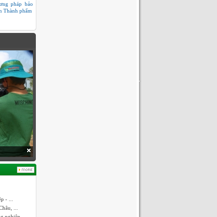
ơng pháp bảo
n Thành phẩm
 - ...
hâu, ...
ng nghiệp