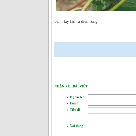
bệnh lây lan ra diện rộng.
NHẬN XÉT BÀI VIẾT
Họ và tên
Email
Tiêu đề
Nội dung