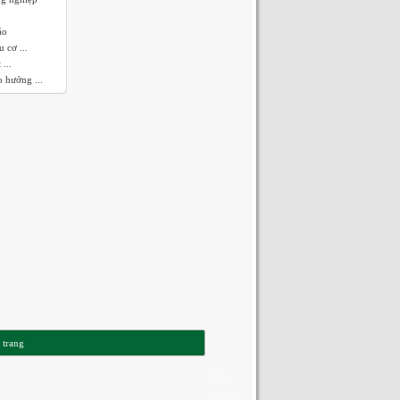
áo
 cơ ...
...
 hướng ...
 trang
swiss
replica
watches