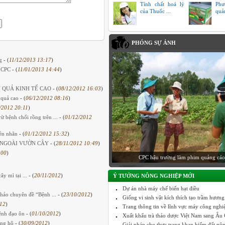
Tính chất hoá lý
Phư
của Thuốc ...
quả
PHÓNG SỰ ẢNH
ng
- (
11/12/2013 13:17
)
 CPC
- (
11/01/2013 14:44
)
 QUẢ KINH TẾ CAO
- (
08/12/2012 16:03
)
 quả cao
- (
06/12/2012 08:16
)
/2012 20:11
)
 bệnh chổi rồng trên ...
- (
01/12/2012
rên nhãn
- (
01/12/2012 15:32
)
I NGOÀI VƯỜN CÂY
- (
28/11/2012 10:49
)
:00
)
CPC hậu trường làm phim quảng cáo
y mì tại ...
- (
20/11/2012
)
Ý TƯỞNG NÔNG NGHIỆP MỚI
Dự án nhà máy chế biến hạt điều
thảo chuyên đề “Bệnh ...
- (
23/10/2012
)
Giống vi sinh vật kích thích tạo trầm hương
12
)
Trang thông tin về lĩnh vực máy công nghiệp
ệnh đạo ôn
- (
01/10/2012
)
Xuất khẩu trà thảo dược Việt Nam sang Âu C
nông hộ
- (
30/09/2012
)
Giải pháp cho thực trạng khan hiếm đất nô