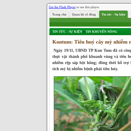
Get the Flash Player
to see this player.
Trang chủ
Quan hệ cổ đông
Tin tức - Sự kiện
TIN TỨC - SỰ KIỆN
»
TIN KHUYẾN NÔNG
Kontum: Tiêu huỷ cây mỳ nhiễm r
Ngày 19/11, UBND TP Kon Tum đã có công
thực vật thành phố khoanh vùng và tiêu h
nhiễm rệp sáp bột hồng; đồng thời hỗ trợ 
tích mỳ bị nhiễm bệnh phải tiêu hủy.