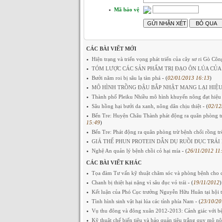
Mã bảo vệ
CÁC BÀI VIẾT MỚI
Hiện trạng và triển vọng phát triển của cây sơ ri Gò Cô
TÓM LƯỢC CÁC SẢN PHẨM TRỊ ĐẠO ÔN LÚA CỦA
Bưởi năm roi bị sâu lạ tàn phá
- (
02/01/2013 16:13
)
MÔ HÌNH TRỒNG ĐẬU BẮP NHẬT MANG LẠI HIỆU
Thành phố Pleiku Nhiều mô hình khuyến nông đạt hiệu
Sâu hồng hại bưởi da xanh, nông dân chịu thiệt
- (
02/12
Bến Tre: Huyện Châu Thành phát động ra quân phòng trừ
15:49
)
Bến Tre: Phát động ra quân phòng trừ bệnh chổi rồng t
GIÁ THỂ PHUN PROTEIN DẪN DỤ RUỒI ĐỤC TRÁ
Nghệ An quản lý bệnh chồi cỏ hại mía
- (
26/11/2012 11
CÁC BÀI VIẾT KHÁC
Tọa đàm Tư vấn kỹ thuật chăm sóc và phòng bệnh cho câ
Chanh bị thiệt hại nặng vì sâu đục vỏ trái
- (
19/11/2012
)
Kết luận của Phó Cục trưởng Nguyễn Hữu Huân tại hội 
Tình hình sinh vật hại lúa các tỉnh phía Nam
- (
23/10/20
Vụ thu đông và đông xuân 2012-2013: Cảnh giác với b
Kỹ thuật chế biến tiêu và bảo quản tiêu trắng quy mô 