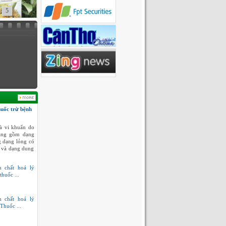
5
huốc trừ bệnh
à vi khuẩn do
dạng gồm dạng
g dạng lỏng có
 và dạng dung
h chất hoá lý
thuốc ...
h chất hoá lý
Thuốc ...