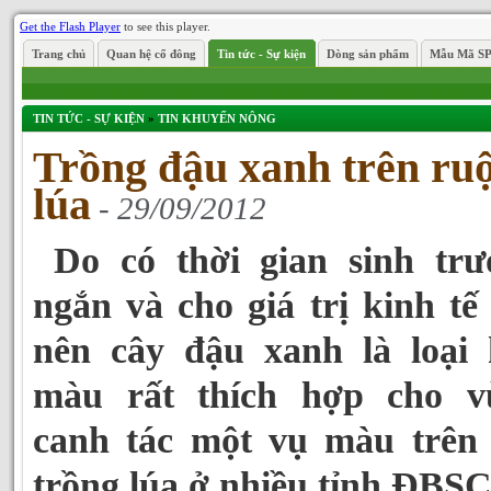
Get the Flash Player
to see this player.
Trang chủ
Quan hệ cổ đông
Tin tức - Sự kiện
Dòng sản phẩm
Mẫu Mã S
TIN TỨC - SỰ KIỆN
»
TIN KHUYẾN NÔNG
Trồng đậu xanh trên ru
lúa
- 29/09/2012
Do có thời gian sinh trư
ngắn và cho giá trị kinh tế
nên cây đậu xanh là loại 
màu rất thích hợp cho v
canh tác một vụ màu trên 
trồng lúa ở nhiều tỉnh ĐBS