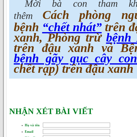
Mời bà con tham kh
Cách phòng ng
thêm
bệnh
“chết nhát”
trên đ
xanh, Phòng trừ
bệnh 
trên đậu xanh và Bệ
bệnh gãy gục cây co
chết rạp) trên đậu xanh
NHẬN XÉT BÀI VIẾT
Họ và tên
Email