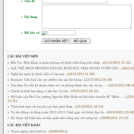
Tiêu đề
Nội dung
Mã bảo vệ
CÁC BÀI VIẾT MỚI
Bến Tre: Phát động ra quân phòng trừ bệnh chổi rồng trên nhãn
- (
01/12/2012 15:32
)
GIÁ THỂ PHUN PROTEIN DẪN DỤ RUỒI ĐỤC TRÁI NGOÀI VƯỜN CÂY
- (
28/11/2
Nghệ An quản lý bệnh chồi cỏ hại mía
- (
26/11/2012 11:00
)
Kontum: Tiêu huỷ cây mỳ nhiễm rệp sáp bột hồng
- (
22/11/2012 20:20
)
Tọa đàm Tư vấn kỹ thuật chăm sóc và phòng bệnh cho cây mì tại ...
- (
20/11/2012 08:4
Chanh bị thiệt hại nặng vì sâu đục vỏ trái
- (
19/11/2012 16:41
)
Kết luận của Phó Cục trưởng Nguyễn Hữu Huân tại hội thảo chuyên đề “Bệnh ...
- (
23/1
13:31
)
Tình hình sinh vật hại lúa các tỉnh phía Nam
- (
23/10/2012 10:51
)
Vụ thu đông và đông xuân 2012-2013: Cảnh giác với bệnh đạo ôn
- (
01/10/2012 05:48
Kỹ thuật chế biến tiêu và bảo quản tiêu trắng quy mô nông hộ
- (
30/09/2012 10:25
)
CÁC BÀI VIẾT KHÁC
Thoát nghèo nhờ hành lá
- (
29/09/2012
)