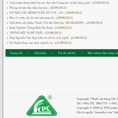
Cách nhận dạng bệnh lùn sọc đen khi ở dạng ẩn và khi bùng phát
- (
25/09/2012
)
Phòng trừ sâu đục thân hại mía
- (
01/09/2012
)
DỰ BÁO SÂU BỆNH TUẦN TỪ 27/8 - 2/9
- (
28/08/2012
)
Bảo vệ vườn cây ăn trái mùa mưa lũ
- (
28/08/2012
)
Giới thiệu sản phầm Thuốc Trừ sâu Sinh học: MUSKARDIN
- (
24/08/2012
)
Kinh Nghiệm Trồng Bưởi Da Xanh
- (
14/08/2012
)
TRỒNG MÍT NGHỆ THÁI
- (
11/08/2012
)
Ông Nguyễn Văn Ngộ kiên trì với ổi xá lỵ nghệ
- (
11/08/2012
)
Kỹ thuật trồng cam sành nghịch vụ
- (
11/08/2012
)
Trang chủ
|
Giới thiệu
|
Tin tức nội bộ
|
Đặt website làm trang c
Copyright “Thuốc sát trùng Cần 
Tel: (+84) 292. 3861770 - (+84)
Copyright © 2009 by TSTCantho. 
Ghi rõ nguồn “tstcantho.com” khi 