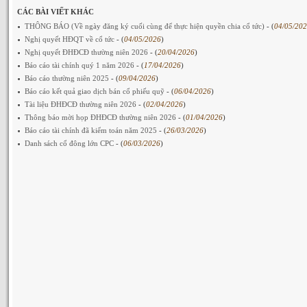
CÁC BÀI VIẾT KHÁC
THÔNG BÁO (Về ngày đăng ký cuối cùng để thực hiện quyền chia cổ tức)
- (
04/05/20
Nghị quyết HĐQT về cổ tức
- (
04/05/2026
)
Nghị quyết ĐHĐCĐ thường niên 2026
- (
20/04/2026
)
Báo cáo tài chính quý 1 năm 2026
- (
17/04/2026
)
Báo cáo thường niên 2025
- (
09/04/2026
)
Báo cáo kết quả giao dịch bán cổ phiếu quỹ
- (
06/04/2026
)
Tài liệu ĐHĐCĐ thường niên 2026
- (
02/04/2026
)
Thông báo mời họp ĐHĐCĐ thường niên 2026
- (
01/04/2026
)
Báo cáo tài chính đã kiểm toán năm 2025
- (
26/03/2026
)
Danh sách cổ đông lớn CPC
- (
06/03/2026
)