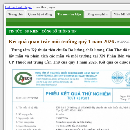
Get the Flash Player
to see this player.
Trang chủ
Quan hệ cổ đông
Tin tức - Sự kiện
Dòng sản phẩm
Mẫu Mã S
TIN TỨC - SỰ KIỆN
»
CÔNG BỐ THÔNG TIN
Kết quả quan trắc môi trường quý 1 năm 2026
- 06/05/20
Trung tâm Kỹ thuật tiêu chuẩn Đo lường chất lượng Cần Thơ đã t
lấy mẫu và phân tích các mẫu về môi trường tại XN Phân Bón và
CP Thuốc sát trùng Cần Thơ của quý 1 năm 2026. Kết quả có được 