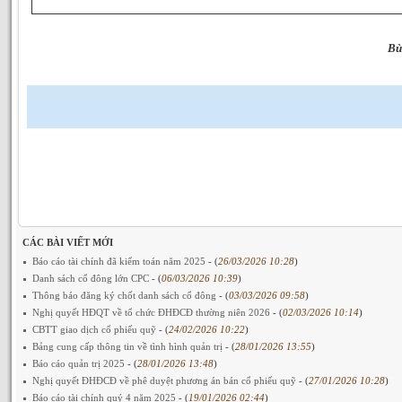
Bù
CÁC BÀI VIẾT MỚI
Báo cáo tài chính đã kiểm toán năm 2025
- (
26/03/2026 10:28
)
Danh sách cổ đông lớn CPC
- (
06/03/2026 10:39
)
Thông báo đăng ký chốt danh sách cổ đông
- (
03/03/2026 09:58
)
Nghị quyết HĐQT về tổ chức ĐHĐCĐ thường niên 2026
- (
02/03/2026 10:14
)
CBTT giao dịch cổ phiếu quỹ
- (
24/02/2026 10:22
)
Bảng cung cấp thông tin về tình hình quản trị
- (
28/01/2026 13:55
)
Báo cáo quản trị 2025
- (
28/01/2026 13:48
)
Nghị quyết ĐHĐCĐ về phê duyệt phương án bán cổ phiếu quỹ
- (
27/01/2026 10:28
)
Báo cáo tài chính quý 4 năm 2025
- (
19/01/2026 02:44
)