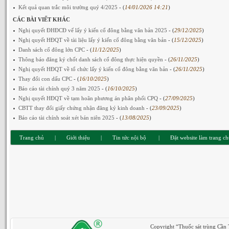
Kết quả quan trắc môi trường quý 4/2025
- (
14/01/2026 14:21
)
CÁC BÀI VIẾT KHÁC
Nghị quyết ĐHĐCĐ vế lấy ý kiến cổ đông bằng văn bản 2025
- (
29/12/2025
)
Nghị quyết HĐQT về tài liệu lấy ý kiến cổ đông bằng văn bản
- (
15/12/2025
)
Danh sách cổ đông lớn CPC
- (
11/12/2025
)
Thông báo đăng ký chốt danh sách cổ đông thực hiện quyền
- (
26/11/2025
)
Nghị quyết HĐQT về tổ chức lấy ý kiến cổ đông bằng văn bản
- (
26/11/2025
)
Thay đổi con dấu CPC
- (
16/10/2025
)
Báo cáo tài chính quý 3 năm 2025
- (
16/10/2025
)
Nghị quyết HĐQT về tạm hoãn phương án phân phối CPQ
- (
27/09/2025
)
CBTT thay đổi giấy chứng nhận đăng ký kinh doanh
- (
23/09/2025
)
Báo cáo tài chính soát xét bán niên 2025
- (
13/08/2025
)
Trang chủ
|
Giới thiệu
|
Tin tức nội bộ
|
Đặt website làm trang c
Copyright “Thuốc sát trùng Cần