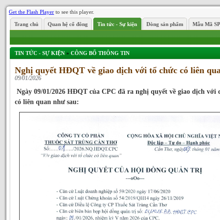
Get the Flash Player
to see this player.
Trang chủ
Quan hệ cổ đông
Tin tức - Sự kiện
Dòng sản phẩm
Mẫu Mã S
TIN TỨC - SỰ KIỆN
»
CÔNG BỐ THÔNG TIN
Nghị quyết HĐQT về giao dịch với tổ chức có liên qu
09/01/2026
Ngày 09/01/2026 HĐQT của CPC đã ra nghị quyết về giao dịch với c
có liên quan như sau: