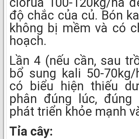
clorua 100-120kg/ha đ
độ chắc của củ. Bón ka
không bị mềm và có ch
hoạch.
Lần 4 (nếu cần, sau tr
bổ sung kali 50-70kg
có biểu hiện thiếu d
phân đúng lúc, đúng 
phát triển khỏe mạnh v
Tỉa cây: