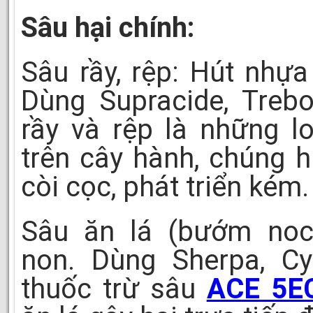
Sâu hại chính:
Sâu rầy, rệp: Hút nhựa
Dùng Supracide, Treb
rầy và rệp là những l
trên cây hành, chúng h
còi cọc, phát triển kém.
Sâu ăn lá (bướm noct
non. Dùng Sherpa, C
thuốc trừ sâu
ACE 5E