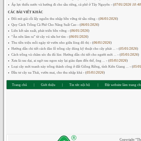
Áp lực thiếu nước và hướng đi cho sầu riêng, cà phê ở Tây Nguyên
- (
07/01/2026 10:40
CÁC BÀI VIẾT KHÁC
Đổi mít già cỗi lấy nguồn thu nhập bền vững từ sầu riêng
- (
06/01/2026
)
Quy Cách Trồng Cà Phê Cho Năng Suất Cao
- (
06/01/2026
)
Liên kết sản xuất, phát triển bền vững
- (
06/01/2026
)
“Ăn nên làm ra” từ cây vú sữa bơ tím
- (
06/01/2026
)
Thu tiền triệu mỗi ngày từ vườn nho giữa lòng đô thị
- (
06/01/2026
)
Hướng dẫn chi tiết cách đào lỗ trồng cây đúng kỹ thuật cho cây phát ...
- (
05/01/2026
)
Cách trồng và chăm sóc đu đủ lùn: Hướng dẫn chi tiết cho người mới ...
- (
05/01/2026
)
Xưa là rau dại, ai ngờ rau ngon này lại giàu đạm đến thế, ông ...
- (
05/01/2026
)
Loại cây mới toanh này trồng thành công ở đất Giồng Riềng, tỉnh Kiên Giang ...
- (
05/0
Đầu tư cây na Thái, vườn mai, cho thu nhập khá
- (
05/01/2026
)
Trang chủ
|
Giới thiệu
|
Tin tức nội bộ
|
Đặt website làm trang c
Copyright “Th