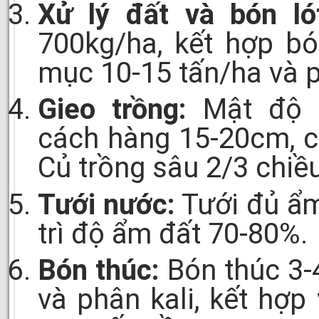
Xử lý đất và bón lót
700kg/ha, kết hợp b
mục 10-15 tấn/ha và p
Gieo trồng:
Mật độ 3
cách hàng 15-20cm, c
Củ trồng sâu 2/3 chiề
Tưới nước:
Tưới đủ ẩm
trì độ ẩm đất 70-80%.
Bón thúc:
Bón thúc 3-
và phân kali, kết hợp 