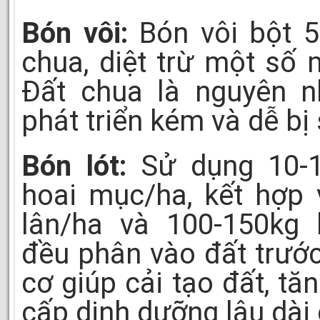
Bón vôi:
Bón vôi bột 5
chua, diệt trừ một số
Đất chua là nguyên n
phát triển kém và dễ bị
Bón lót:
Sử dụng 10-1
hoai mục/ha, kết hợp 
lân/ha và 100-150kg k
đều phân vào đất trước
cơ giúp cải tạo đất, tă
cấp dinh dưỡng lâu dài