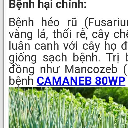
Bệnh hại chính:
Bệnh héo rũ (Fusari
vàng lá, thối rễ, cây 
luân canh với cây họ đ
giống sạch bệnh. Trị
đồng như Mancozeb (
bệnh
CAMANEB 80WP