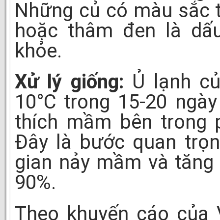
Những củ có màu sắc t
hoặc thâm đen là dấu
khỏe.
Xử lý giống:
Ủ lạnh củ
10°C trong 15-20 ngà
thích mầm bên trong p
Đây là bước quan trọn
gian nảy mầm và tăng 
90%.
Theo khuyến cáo của 