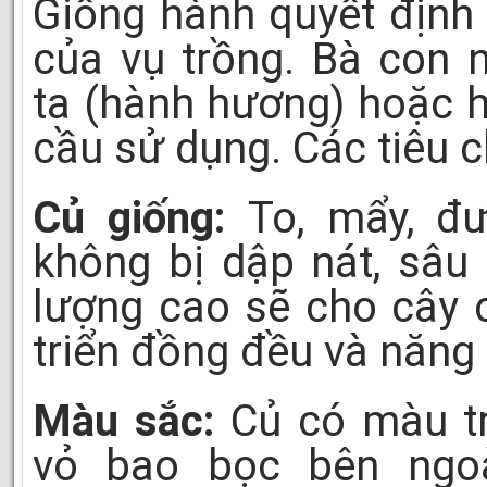
Giống hành quyết định
của vụ trồng. Bà con 
ta (hành hương) hoặc h
cầu sử dụng. Các tiêu c
Củ giống:
To, mẩy, đư
không bị dập nát, sâu
lượng cao sẽ cho cây 
triển đồng đều và năng 
Màu sắc:
Củ có màu tr
vỏ bao bọc bên ngoà