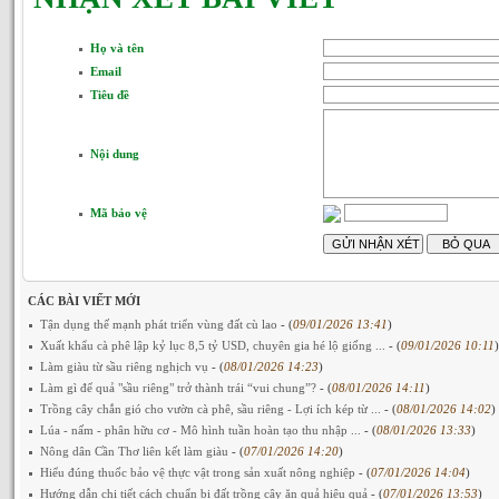
Họ và tên
Email
Tiêu đề
Nội dung
Mã bảo vệ
CÁC BÀI VIẾT MỚI
Tận dụng thế mạnh phát triển vùng đất cù lao
- (
09/01/2026 13:41
)
Xuất khẩu cà phê lập kỷ lục 8,5 tỷ USD, chuyên gia hé lộ giống ...
- (
09/01/2026 10:11
)
Làm giàu từ sầu riêng nghịch vụ
- (
08/01/2026 14:23
)
Làm gì để quả "sầu riêng" trở thành trái “vui chung”?
- (
08/01/2026 14:11
)
Trồng cây chắn gió cho vườn cà phê, sầu riêng - Lợi ích kép từ ...
- (
08/01/2026 14:02
)
Lúa - nấm - phân hữu cơ - Mô hình tuần hoàn tạo thu nhập ...
- (
08/01/2026 13:33
)
Nông dân Cần Thơ liên kết làm giàu
- (
07/01/2026 14:20
)
Hiểu đúng thuốc bảo vệ thực vật trong sản xuất nông nghiệp
- (
07/01/2026 14:04
)
Hướng dẫn chi tiết cách chuẩn bị đất trồng cây ăn quả hiệu quả
- (
07/01/2026 13:53
)