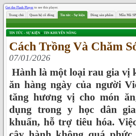
Get the Flash Player
to see this player.
Trang chủ
Quan hệ cổ đông
Tin tức - Sự kiện
Dòng sản phẩm
Mẫu Mã S
TIN TỨC - SỰ KIỆN
»
TIN KHUYẾN NÔNG
Cách Trồng Và Chăm S
07/01/2026
Hành là một loại rau gia vị 
ăn hàng ngày của người Vi
tăng hương vị cho món ăn
dụng trong y học dân gi
khuẩn, hỗ trợ tiêu hóa. Việ
cây hành không quá phức 