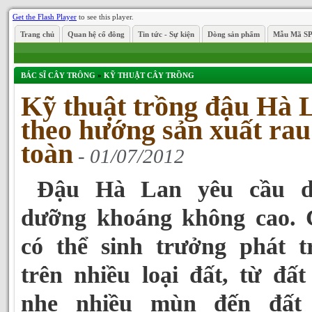
Get the Flash Player
to see this player.
Trang chủ
Quan hệ cổ đông
Tin tức - Sự kiện
Dòng sản phẩm
Mẫu Mã S
BÁC SĨ CÂY TRÔNG
»
KỸ THUẬT CÂY TRỒNG
Kỹ thuật trồng đậu Hà 
theo hướng sản xuất rau
toàn
- 01/07/2012
Đậu Hà Lan yêu cầu d
dưỡng khoáng không cao. 
có thể sinh trưởng phát t
trên nhiều loại đất, từ đất
nhẹ nhiều mùn đến đất 