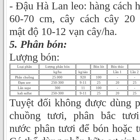
- Đậu Hà Lan leo: hàng cách 
60-70 cm, cây cách cây 20
mật độ 10-12 vạn cây/ha.
5. Phân bón:
Lượng bón:
Loại phân
Lượng phân bón
Bón lót
Bón thúc
kg/ha
kg/sào
Lần 1
Lần 2
Phân chuồng
25.000
920
100
-
-
Đạm ure
250-300
9-11
25
20
25
Lân supe
300
11
100
-
-
kali sulfat
250-300
9-11
25
20
25
Tuyệt đối không được dùng 
chuồng tươi, phân bắc tươ
nước phân tươi để bón hoặc t