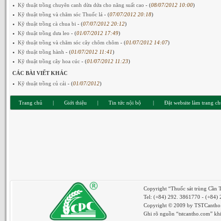
Kỹ thuật trồng chuyên canh dừa dứa cho năng suất cao
- (
08/07/2012 10:00
)
Kỹ thuật trồng và chăm sóc Thuốc lá
- (
07/07/2012 20:18
)
Kỹ thuật trồng cà chua bi
- (
07/07/2012 20:12
)
Kỹ thuật trồng dưa leo
- (
01/07/2012 17:49
)
Kỹ thuật trồng và chăm sóc cây chôm chôm
- (
01/07/2012 14:07
)
Kỹ thuật trồng hành
- (
01/07/2012 11:41
)
Kỹ thuật trồng cây hoa cúc
- (
01/07/2012 11:23
)
CÁC BÀI VIẾT KHÁC
Kỹ thuật trồng củ cải
- (
01/07/2012
)
Trang chủ
|
Giới thiệu
|
Tin tức nội bộ
|
Đặt website làm trang c
Copyright “Thuốc sát trùng Cần 
Tel: (+84) 292. 3861770 - (+84)
Copyright © 2009 by TSTCantho. 
Ghi rõ nguồn “tstcantho.com” khi 