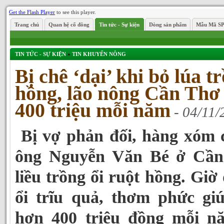
Get the Flash Player
to see this player.
Trang chủ
Quan hệ cổ đông
Tin tức - Sự kiện
Dòng sản phẩm
Mẫu Mã S
TIN TỨC - SỰ KIỆN
»
TIN KHUYẾN NÔNG
Bị chê ‘dại’ khi bỏ lúa t
hồng, lão nông Cần Thơ
400 triệu mỗi năm
- 04/11/
Bị vợ phản đối, hàng xóm c
ông Nguyễn Văn Bé ở Cần
liều trồng ổi ruột hồng. Giờ
ổi trĩu quả, thơm phức giú
hơn 400 triệu đồng mỗi n