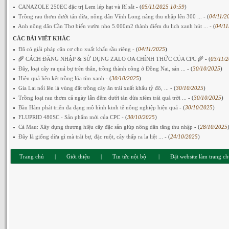
CANAZOLE 250EC đặc trị Lem lép hạt và Rỉ sắt
- (
05/11/2025 10:59
)
Trồng rau thơm dưới tán dừa, nông dân Vĩnh Long nâng thu nhập lên 300 ...
- (
04/11/2
Anh nông dân Cần Thơ biến vườn nho 5.000m2 thành điểm du lịch xanh hút ...
- (
04/11
CÁC BÀI VIẾT KHÁC
Đã có giải pháp căn cơ cho xuất khẩu sầu riêng
- (
04/11/2025
)
🌾 CÁCH ĐĂNG NHẬP & SỬ DỤNG ZALO OA CHÍNH THỨC CỦA CPC 🌾
- (
03/11/
Đây, loại cây ra quả bự trên thân, trồng thành công ở Đồng Nai, sản ...
- (
30/10/2025
)
Hiệu quả liên kết trồng lúa tím xanh
- (
30/10/2025
)
Gia Lai nổi lên là vùng đất trồng cây ăn trái xuất khẩu tỷ đô, ...
- (
30/10/2025
)
Trồng loại rau thơm cả ngày lẫn đêm dưới tán dừa xiêm trái quá trời ...
- (
30/10/2025
)
Bàu Hàm phát triển đa dạng mô hình kinh tế nông nghiệp hiệu quả
- (
30/10/2025
)
FLUPRID 480SC - Sản phẩm mới của CPC
- (
30/10/2025
)
Cà Mau: Xây dựng thương hiệu cây đặc sản giúp nông dân tăng thu nhập
- (
28/10/2025
Đây là giống dừa gì mà trái bự, đặc ruột, cây thấp ra la liệt ...
- (
24/10/2025
)
Trang chủ
|
Giới thiệu
|
Tin tức nội bộ
|
Đặt website làm trang c