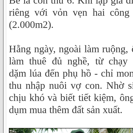
Bé là con thứ 6. Khi lập gia đ
riêng với vỏn vẹn hai công
(2.000m2).
Hằng ngày, ngoài làm ruộng, 
làm thuê đủ nghề, từ chạy 
dặm lúa đến phụ hồ - chỉ mo
thu nhập nuôi vợ con. Nhờ s
chịu khó và biết tiết kiệm, ô
dụm mua thêm đất sản xuất.