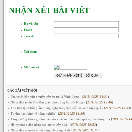
NHẬN XÉT BÀI VIẾT
Họ và tên
Email
Tiêu đề
Nội dung
Mã bảo vệ
CÁC BÀI VIẾT MỚI
Phát triển bền vững vườn cây ăn trái ở Vĩnh Long
- (
21/11/2025 14:21
)
Nông dân miền Tây làm giàu nhờ trồng ổi ruột hồng
- (
21/11/2025 13:46
)
Thu tiền tỷ từ trồng sầu riêng nghịch vụ trên đất lúa kém hiệu quả
- (
21/11/2025 13:33
)
Tư duy làm kinh tế nông nghiệp
- (
20/11/2025 14:36
)
Tăng cường bảo vệ, đảm bảo sản xuất an toàn, hiệu quả vụ lúa đông ...
- (
20/11/2025 1
Hỗ trợ nông dân nâng cao giá trị cây dừa
- (
07/11/2025 10:52
)
Nông dân chuyển mình cùng công nghệ số
- (
05/11/2025 11:06
)