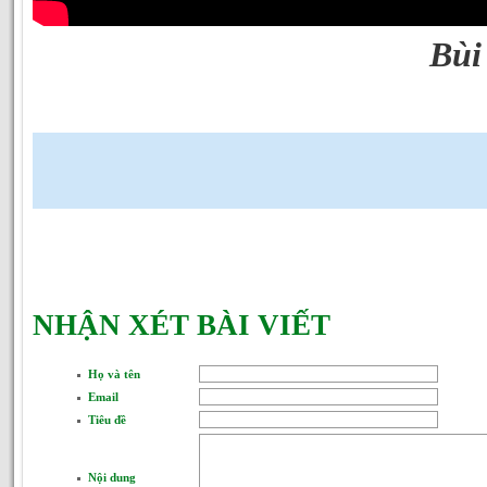
Bùi
NHẬN XÉT BÀI VIẾT
Họ và tên
Email
Tiêu đề
Nội dung