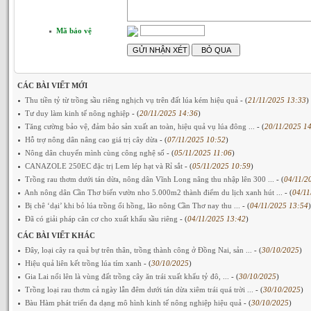
Mã bảo vệ
CÁC BÀI VIẾT MỚI
Thu tiền tỷ từ trồng sầu riêng nghịch vụ trên đất lúa kém hiệu quả
- (
21/11/2025 13:33
)
Tư duy làm kinh tế nông nghiệp
- (
20/11/2025 14:36
)
Tăng cường bảo vệ, đảm bảo sản xuất an toàn, hiệu quả vụ lúa đông ...
- (
20/11/2025 1
Hỗ trợ nông dân nâng cao giá trị cây dừa
- (
07/11/2025 10:52
)
Nông dân chuyển mình cùng công nghệ số
- (
05/11/2025 11:06
)
CANAZOLE 250EC đặc trị Lem lép hạt và Rỉ sắt
- (
05/11/2025 10:59
)
Trồng rau thơm dưới tán dừa, nông dân Vĩnh Long nâng thu nhập lên 300 ...
- (
04/11/2
Anh nông dân Cần Thơ biến vườn nho 5.000m2 thành điểm du lịch xanh hút ...
- (
04/11
Bị chê ‘dại’ khi bỏ lúa trồng ổi hồng, lão nông Cần Thơ nay thu ...
- (
04/11/2025 13:54
)
Đã có giải pháp căn cơ cho xuất khẩu sầu riêng
- (
04/11/2025 13:42
)
CÁC BÀI VIẾT KHÁC
Đây, loại cây ra quả bự trên thân, trồng thành công ở Đồng Nai, sản ...
- (
30/10/2025
)
Hiệu quả liên kết trồng lúa tím xanh
- (
30/10/2025
)
Gia Lai nổi lên là vùng đất trồng cây ăn trái xuất khẩu tỷ đô, ...
- (
30/10/2025
)
Trồng loại rau thơm cả ngày lẫn đêm dưới tán dừa xiêm trái quá trời ...
- (
30/10/2025
)
Bàu Hàm phát triển đa dạng mô hình kinh tế nông nghiệp hiệu quả
- (
30/10/2025
)