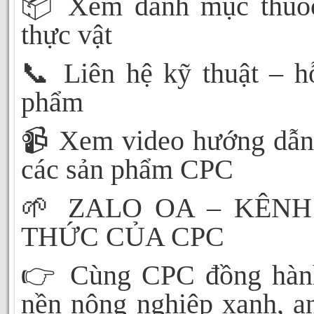
📦
Xem danh mục thuốc
thực vật
📞
Liên hệ kỹ thuật – h
phẩm
📹
Xem video hướng dẫn
các sản phẩm CPC
🌱
ZALO OA – KÊNH
THỨC CỦA CPC
👉
Cùng CPC đồng hàn
nền nông nghiệp xanh, a