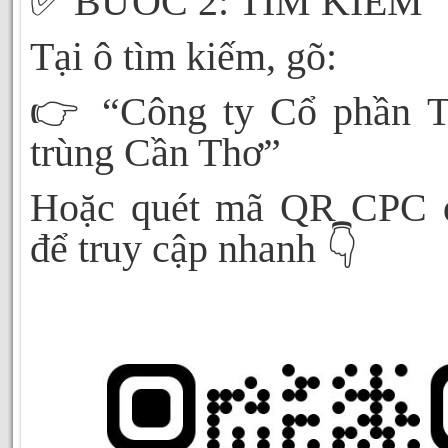
✅
BƯỚC 2: TÌM KIẾM
Tại ô tìm kiếm, gõ:
👉
“Công ty Cổ phần T
trùng Cần Thơ”
Hoặc quét mã QR CPC 
👇
để truy cập nhanh