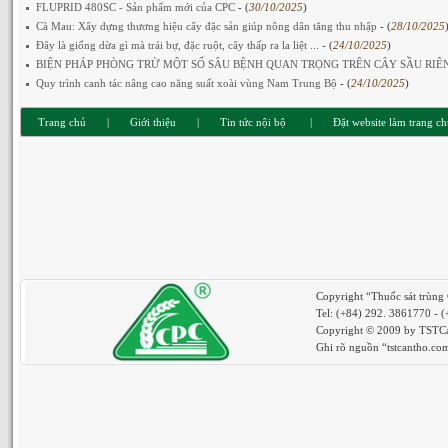
FLUPRID 480SC - Sản phẩm mới của CPC
- (
30/10/2025
)
Cà Mau: Xây dựng thương hiệu cây đặc sản giúp nông dân tăng thu nhập
- (
28/10/2025
Đây là giống dừa gì mà trái bự, đặc ruột, cây thấp ra la liệt ...
- (
24/10/2025
)
BIỆN PHÁP PHÒNG TRỪ MỘT SỐ SÂU BỆNH QUAN TRỌNG TRÊN CÂY SẦU RIÊNG.
Quy trình canh tác nâng cao năng suất xoài vùng Nam Trung Bộ
- (
24/10/2025
)
Trang chủ
|
Giới thiệu
|
Tin tức nội bộ
|
Đặt website làm trang c
Copyright “Thuốc sát trùng
Tel: (+84) 292. 3861770 - 
Copyright © 2009 by TSTCan
Ghi rõ nguồn “tstcantho.com”