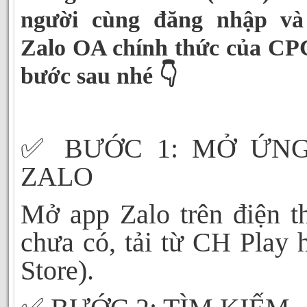
người cùng đăng nhập và
Zalo OA chính thức của CPC
bước sau nhé 👇
✅
BƯỚC 1: MỞ ỨN
ZALO
Mở app Zalo trên điện t
chưa có, tải từ CH Play
Store).