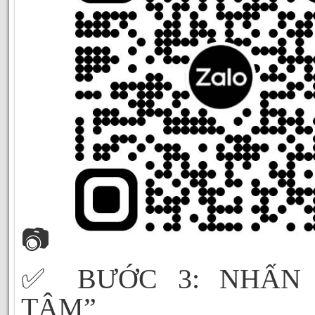
📷
✅
BƯỚC 3: NHẤN
TÂM”