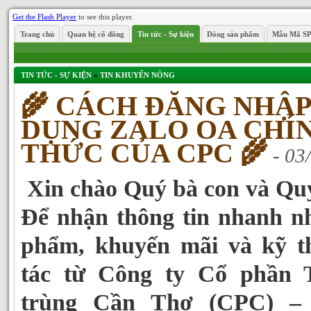
Get the Flash Player
to see this player.
Trang chủ
Quan hệ cổ đông
Tin tức - Sự kiện
Dòng sản phẩm
Mẫu Mã S
TIN TỨC - SỰ KIỆN
»
TIN KHUYẾN NÔNG
🌾 CÁCH ĐĂNG NHẬP
DỤNG ZALO OA CHÍ
THỨC CỦA CPC 🌾
- 03
Xin chào Quý bà con và Quý
Để nhận thông tin nhanh nh
phẩm, khuyến mãi và kỹ t
tác từ Công ty Cổ phần 
trùng Cần Thơ (CPC) –