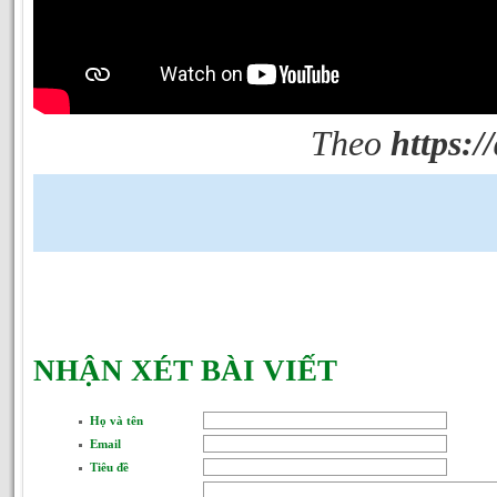
Theo
https:/
NHẬN XÉT BÀI VIẾT
Họ và tên
Email
Tiêu đề