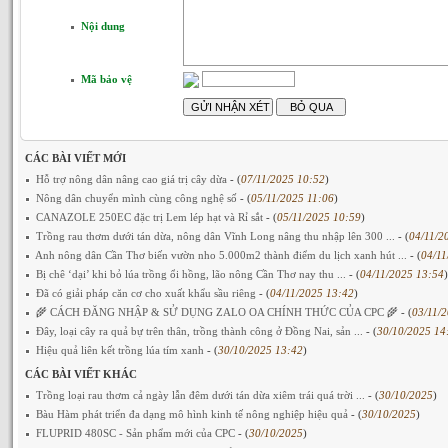
Nội dung
Mã bảo vệ
CÁC BÀI VIẾT MỚI
Hỗ trợ nông dân nâng cao giá trị cây dừa
- (
07/11/2025 10:52
)
Nông dân chuyển mình cùng công nghệ số
- (
05/11/2025 11:06
)
CANAZOLE 250EC đặc trị Lem lép hạt và Rỉ sắt
- (
05/11/2025 10:59
)
Trồng rau thơm dưới tán dừa, nông dân Vĩnh Long nâng thu nhập lên 300 ...
- (
04/11/2
Anh nông dân Cần Thơ biến vườn nho 5.000m2 thành điểm du lịch xanh hút ...
- (
04/11
Bị chê ‘dại’ khi bỏ lúa trồng ổi hồng, lão nông Cần Thơ nay thu ...
- (
04/11/2025 13:54
)
Đã có giải pháp căn cơ cho xuất khẩu sầu riêng
- (
04/11/2025 13:42
)
🌾 CÁCH ĐĂNG NHẬP & SỬ DỤNG ZALO OA CHÍNH THỨC CỦA CPC 🌾
- (
03/11/
Đây, loại cây ra quả bự trên thân, trồng thành công ở Đồng Nai, sản ...
- (
30/10/2025 14
Hiệu quả liên kết trồng lúa tím xanh
- (
30/10/2025 13:42
)
CÁC BÀI VIẾT KHÁC
Trồng loại rau thơm cả ngày lẫn đêm dưới tán dừa xiêm trái quá trời ...
- (
30/10/2025
)
Bàu Hàm phát triển đa dạng mô hình kinh tế nông nghiệp hiệu quả
- (
30/10/2025
)
FLUPRID 480SC - Sản phẩm mới của CPC
- (
30/10/2025
)