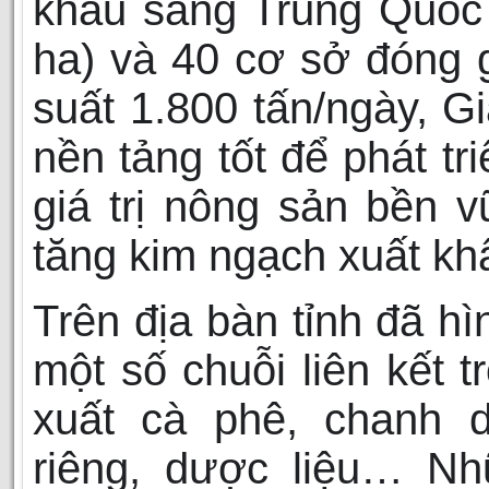
khẩu sang Trung Quốc
ha) và 40 cơ sở đóng 
suất 1.800 tấn/ngày, Gi
nền tảng tốt để phát tr
giá trị nông sản bền v
tăng kim ngạch xuất kh
Trên địa bàn tỉnh đã hì
một số chuỗi liên kết t
xuất cà phê, chanh d
riêng, dược liệu… N