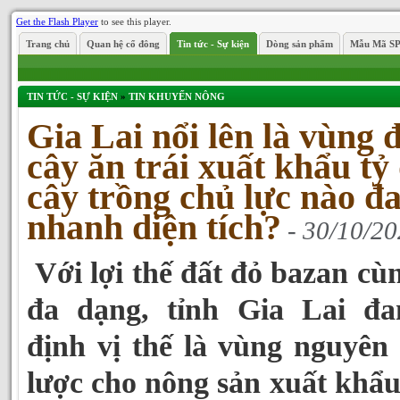
Get the Flash Player
to see this player.
Trang chủ
Quan hệ cổ đông
Tin tức - Sự kiện
Dòng sản phẩm
Mẫu Mã S
TIN TỨC - SỰ KIỆN
»
TIN KHUYẾN NÔNG
Gia Lai nổi lên là vùng 
cây ăn trái xuất khẩu tỷ 
cây trồng chủ lực nào đ
nhanh diện tích?
- 30/10/2
Với lợi thế đất đỏ bazan cù
đa dạng, tỉnh Gia Lai đ
định vị thế là vùng nguyên 
lược cho nông sản xuất khẩu