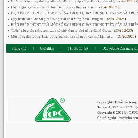
Cà Mau: Xây dựng thương hiệu cây đặc sản giúp nông dân tăng thu nhập
- (
28/10/2025
Đây là giống dừa gì mà trái bự, đặc ruột, cây thấp ra la liệt ...
- (
24/10/2025
)
BIỆN PHÁP PHÒNG TRỪ MỘT SỐ SÂU BỆNH QUAN TRỌNG TRÊN CÂY SẦU RIÊNG.
Quy trình canh tác nâng cao năng suất xoài vùng Nam Trung Bộ
- (
24/10/2025
)
BIỆN PHÁP PHÒNG TRỪ MỘT SỐ SÂU BỆNH QUAN TRỌNG TRÊN CÂY SẦU RIÊNG
"Liều" trồng sầu riêng xen canh cà phê, ông tỷ phú nông dân ở Gia ...
- (
23/10/2025
)
Một nông dân Đồng Tháp trồng loại cây ra quả ngon cản chả kịp, cứ ...
- (
23/10/2025
)
Trang chủ
|
Giới thiệu
|
Tin tức nội bộ
|
Đặt website làm trang c
Copyright “Thuốc sát trùng
Tel: (+84) 292. 3861770 - 
Copyright © 2009 by TSTCan
Ghi rõ nguồn “tstcantho.com”