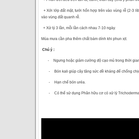
+ Xới lớp đất mặt, tưới hổn hợp trên vào vùng rễ (2-3 l
vào vùng đất quanh rễ.
+ Xử lý 3 lần, mỗi lần cách nhau 7-10 ngày.
Mùa mưa cần pha thêm chất bám dính khi phun xịt.
Chú ý :
-
Ngưng hoặc giảm cường độ cạo mủ trong thời gian
-
Bón kali giúp cây tăng sức đề kháng để chống chị
-
Hạn chế bón uréa.
-
Có thể sử dụng Phân hữu cơ có xử lý Trichoderma 