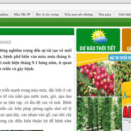
 phẩm
Mẫu Mã SP
Bác sĩ cây trông
Trên mọi nẽo đường
Thư giản
Giới thi
/10/2025
ởng nghiêm trọng đến sự tái tạo vỏ mới
 ta, bệnh phổ biến vào mùa mưa tháng 6-
 xuất hiện tháng 9-1 hàng năm, ít quan
 triển và gây bệnh.
 triển mạnh trong mùa mưa, đặc biệt ở các
o tử của nấm qua nước mưa, gió, qua dao
ao su rậm rạp, có ẩm độ cao và mát. Bệnh
hiếu các biện pháp phòng ngừa như xử lý
cạo quá dày, cạo phạm vào gỗ, cạo khi cây
ong các điều kiện thuận lợi để bệnh xâm