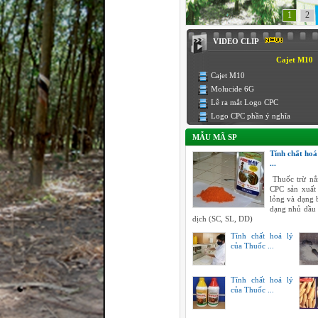
1
2
VIDEO CLIP
Cajet M10
Cajet M10
Molucide 6G
Lễ ra mắt Logo CPC
Logo CPC phần ý nghĩa
MẪU MÃ SP
Tính chất hoá
...
Thuốc trừ nắ
CPC sản xuất
lỏng và dạng 
dạng nhủ dầu
dịch (SC, SL, DD)
Tính chất hoá lý
của Thuốc ...
Tính chất hoá lý
của Thuốc ...