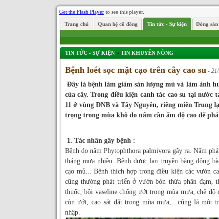
Get the Flash Player
to see this player.
Trang chủ
Quan hệ cổ đông
Tin tức - Sự kiện
Dòng sản
TIN TỨC - SỰ KIỆN
»
TIN KHUYẾN NÔNG
Bệnh loét sọc mặt cạo trên cây cao su
- 21
Đây là bệnh làm giảm sản lượng mủ và làm ảnh hư
của cây. Trong điều kiện canh tác cao su tại nước
11 ở vùng ĐNB và Tây Nguyên, riêng miền Trung lại
trọng trong mùa khô do nấm cần ẩm độ cao để phát
1. Tác nhân gây bệnh :
Bệnh do nấm Phytophthora palmivora gây ra. Nấm phát
tháng mưa nhiều. Bệnh được lan truyền bằng động bà
cạo mủ... Bệnh thích hợp trong điều kiện các vườn c
cũng thường phát triển ở vườn bón thừa phân đạm, t
thuốc, bôi vaseline chống ướt trong mùa mưa, chế độ 
còn ướt, cạo sát đất trong mùa mưa,…cũng là một tr
nhập.