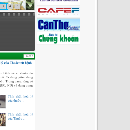
3
4
5
 lý của Thuốc trừ bệnh
m bệnh và vi khuẩn do
 rất đa dạng gồm dạng
bột. Trong dạng lỏng có
 (EC, ND) và dạng dung
Tính chất hoá lý
của thuốc ...
Tính chất hoá lý
của Thuốc ...