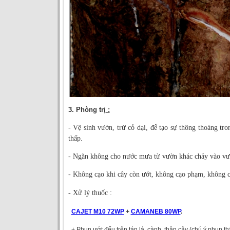
3. Phòng trị
:
- Vệ sinh vườn, trừ cỏ dại, để tạo sự thông thoáng tr
thấp.
- Ngăn không cho nước mưa từ vườn khác chảy vào vư
- Không cạo khi cây còn ướt, không cạo phạm, không c
- Xử lý thuốc :
CAJET M10 72WP
+
CAMANEB 80WP
.
+ Phun ướt đếu trên tán lá, cành, thân cây (chú ý phun th