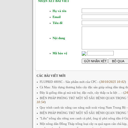
NHẬN XÉT BÀI VIẾT
Họ và tên
Email
Tiêu đề
Nội dung
Mã bảo vệ
CÁC BÀI VIẾT MỚI
FLUPRID 480SC - Sản phẩm mới của CPC
- (
30/10/2025 10:02
)
Cà Mau: Xây dựng thương hiệu cây đặc sản giúp nông dân tăng t
Đây là giống dừa gì mà trái bự, đặc ruột, cây thấp ra la liệt ...
- (
24
BIỆN PHÁP PHÒNG TRỪ MỘT SỐ SÂU BỆNH QUAN TRỌNG TR
10:54
)
Quy trình canh tác nâng cao năng suất xoài vùng Nam Trung Bộ
-
BIỆN PHÁP PHÒNG TRỪ MỘT SỐ SÂU BỆNH QUAN TRỌNG TR
"Liều" trồng sầu riêng xen canh cà phê, ông tỷ phú nông dân ở Gia
Một nông dân Đồng Tháp trồng loại cây ra quả ngon cản chả kịp, 