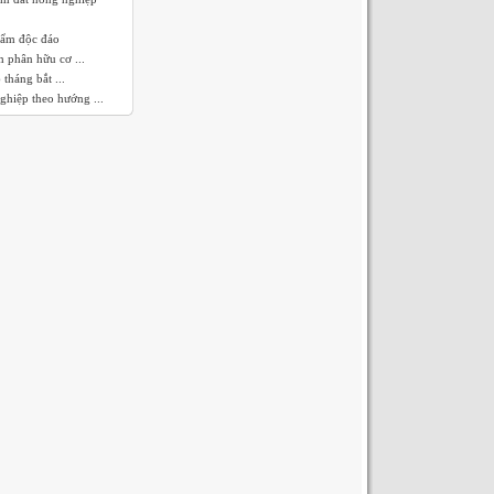
hẩm độc đáo
 phân hữu cơ ...
tháng bắt ...
ghiệp theo hướng ...