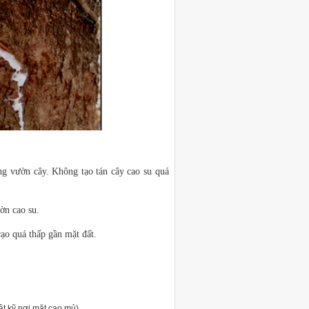
ong vườn cây. Không tạo tán cây cao su quá
ờn cao su.
ạo quá thấp gần mặt đất.
ật kỹ nơi mặt cạo mủ).