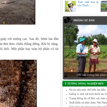
Tính chất hoá lý
của Thuốc ...
PHÓNG SỰ ẢNH
 giáp với miệng cạo. Sau đó, bệnh lan dần
nâu đen theo chiều thẳng đứng. Khi bị nặng,
hôi thối. Một phần hay toàn bộ phần vỏ tái
CPC hậu trường làm phim 
Ý TƯỞNG NÔNG NGHIỆP MỚI
Dự án nhà máy chế biến hạt điều
Giống vi sinh vật kích thích tạo 
Trang thông tin về lĩnh vực máy c
Xuất khẩu trà thảo dược Việt Nam
Giải pháp cho thực trạng khan hi