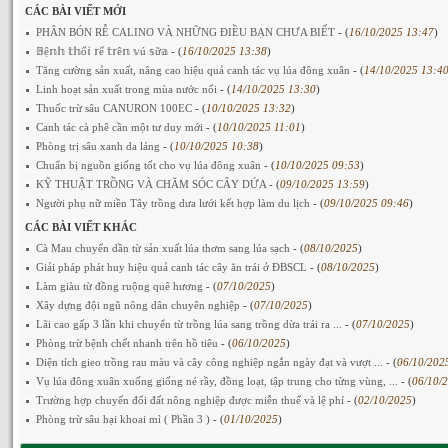
CÁC BÀI VIẾT MỚI
PHÂN BÓN RỄ CALINO VÀ NHỮNG ĐIỀU BẠN CHƯA BIẾT
- (
16/10/2025 13:47
)
𝔹ệ𝕟𝕙 𝕥𝕙ố𝕚 𝕣ể 𝕥𝕣ê𝕟 𝕧ú 𝕤ữ𝕒
- (
16/10/2025 13:38
)
Tăng cường sản xuất, nâng cao hiệu quả canh tác vụ lúa đông xuân
- (
14/10/2025 13:4
Linh hoạt sản xuất trong mùa nước nổi
- (
14/10/2025 13:30
)
Thuốc trừ sâu CANURON 100EC
- (
10/10/2025 13:32
)
Canh tác cà phê cần một tư duy mới
- (
10/10/2025 11:01
)
Phòng trị sâu xanh da láng
- (
10/10/2025 10:38
)
Chuẩn bị nguồn giống tốt cho vụ lúa đông xuân
- (
10/10/2025 09:53
)
KỸ THUẬT TRỒNG VÀ CHĂM SÓC CÂY DỨA
- (
09/10/2025 13:59
)
Người phụ nữ miền Tây trồng dưa lưới kết hợp làm du lịch
- (
09/10/2025 09:46
)
CÁC BÀI VIẾT KHÁC
Cà Mau chuyển dần từ sản xuất lúa thơm sang lúa sạch
- (
08/10/2025
)
Giải pháp phát huy hiệu quả canh tác cây ăn trái ở ĐBSCL
- (
08/10/2025
)
Làm giàu từ đồng ruộng quê hương
- (
07/10/2025
)
Xây dựng đội ngũ nông dân chuyên nghiệp
- (
07/10/2025
)
Lãi cao gấp 3 lần khi chuyển từ trồng lúa sang trồng dừa trái ra ...
- (
07/10/2025
)
Phòng trừ bệnh chết nhanh trên hồ tiêu
- (
06/10/2025
)
Diện tích gieo trồng rau màu và cây công nghiệp ngắn ngày đạt và vượt ...
- (
06/10/202
Vụ lúa đông xuân xuống giống né rầy, đồng loạt, tập trung cho từng vùng, ...
- (
06/10/
Trường hợp chuyển đổi đất nông nghiệp được miễn thuế và lệ phí
- (
02/10/2025
)
Phòng trừ sâu hại khoai mì ( Phần 3 )
- (
01/10/2025
)