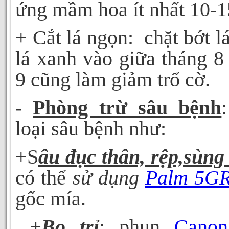
ứng mầm hoa ít nhất 10-1
+ Cắt lá ngọn:
chặt bớt l
lá xanh vào giữa tháng 8
9 cũng làm giảm trổ cờ.
-
Phòng trừ sâu bệnh
loại sâu bệnh như:
+
S
âu đục thân, rệp,sùng
có thể
sử dụng
Palm 5G
gốc mía.
+Bọ trỉ
:
phun
Cano