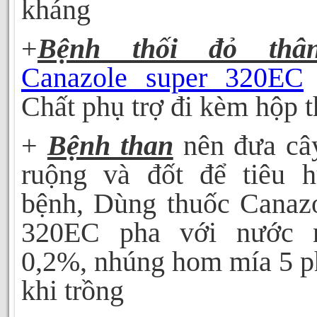
kháng
+
Bệnh thối đỏ thâ
Canazole super
3
20EC
Chất phụ trợ đi kèm hộp 
+
Bệnh than
nên đưa cây
ruộng và đốt để tiêu
bệnh, Dùng thuốc Canazo
3
20EC pha với nước 
0,2%, nhúng hom mía 5 p
khi trồng