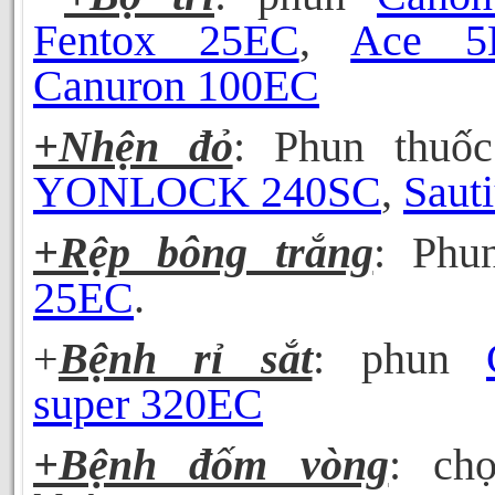
Fentox 25EC
,
Ace 5
Canuron 100EC
+Nhện đỏ
: Phun
thuốc
YONLOCK 240SC
,
Saut
+Rệp bông trắng
:
Ph
25EC
.
+
Bệnh rỉ sắt
:
phun
super 320EC
+Bệnh đốm vòng
: ch