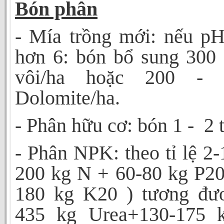
Bón phân
- Mía trồng mới: nếu pH
hơn 6: bón bổ sung 300 
vôi/ha hoặc 200 -
Dolomite/ha.
- Phân hữu cơ: bón 1 -
2 
- Phân NPK: theo tỉ lệ 2-
200 kg N + 60-80 kg P20
180 kg K20 ) tương đư
435 kg Urea+130-175 