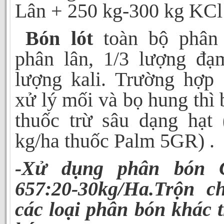
Lân + 250 kg-300 kg KCl
Bón lót
toàn bộ phân
phân lân, 1/3 lượng đạ
lượng kali. Trường hợp 
xử lý mối và bọ hung thì
thuốc trừ sâu dạng hạt 
kg/ha thuốc
Palm 5
GR
)
.
-Xử dụng phân bón
657:20-30kg/Ha.Trộn c
các loại phân bón khác 