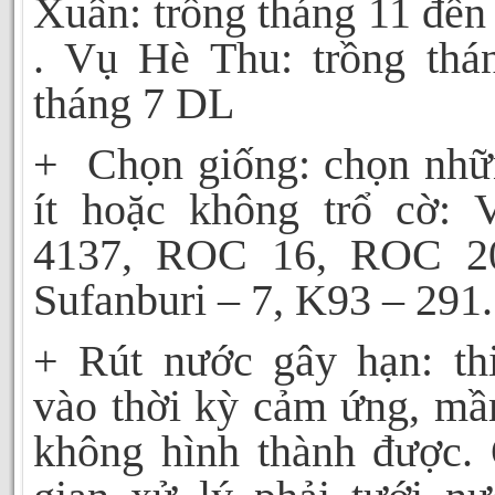
Xuân: trồng tháng 11 đến
. Vụ Hè Thu: trồng thá
tháng 7 DL
+
Chọn giống: chọn nhữ
ít hoặc không trổ cờ:
4137, ROC 16, ROC 20
Sufanburi – 7, K93 – 291.
+ Rút nước gây hạn: th
vào thời kỳ cảm ứng, mầ
không hình thành được. 