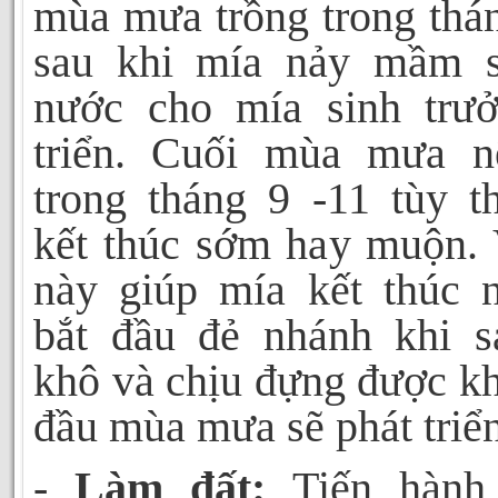
mùa mưa trồng trong thá
sau khi mía nảy mầm 
nước cho mía sinh trưở
triển. Cuối mùa mưa n
trong tháng 9 -11 tùy t
kết thúc sớm hay muộn. 
này giúp mía kết thúc
bắt đầu đẻ nhánh khi 
khô và chịu đựng được k
đầu mùa mưa sẽ phát triể
-
Làm đất:
Tiến hành