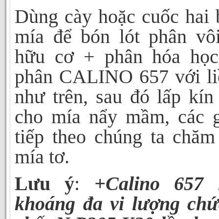
Dùng cày hoặc cuốc hai 
mía để bón lót phân vô
hữu cơ
+
phân hóa họ
phân CALINO 657
với l
như trên, sau đó lấp kín
cho mía nẩy mầm, các g
tiếp theo chúng ta chăm
mía tơ.
Lưu ý
:
+Calino 657
khoáng đa vi lượng ch