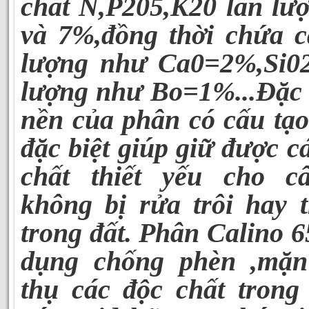
chất N,P205,K20 lần lư
và 7%,đồng thời chứa c
lượng như Ca0=2%,Si0
lượng như Bo=1%...Đặc b
nền của phân có cấu tạo
đặc biệt giúp giữ được 
chất thiết yếu cho c
không bị rửa trôi hay 
trong đất.
Phân
Calino 6
dụng chống phèn ,mặn
thụ các độc chất trong