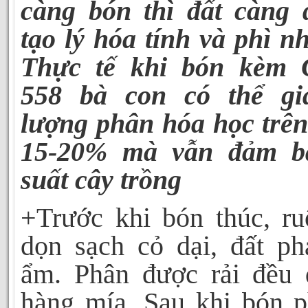
càng bón thì đất càng 
tạo lý hóa tính và phì n
Th
ực
tế khi bón kèm
558 bà con có thể g
lượng phân hóa học trên
15-20% mà vẫn đảm b
s
uất cây trồng
+Trước khi bón thúc, ru
dọn sạch cỏ dại, đất ph
ẩm. Phân được rải đều 
hàng mía. Sau khi bón p