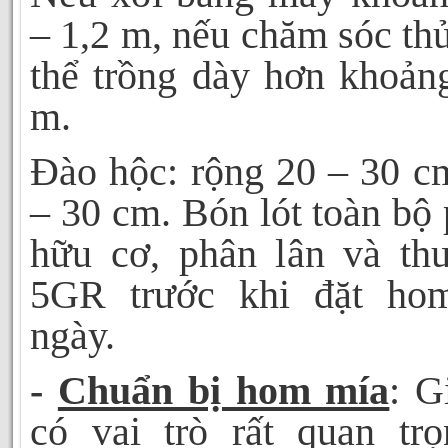
– 1,2 m, nếu chăm sóc th
thể trồng dày hơn khoản
m.
Đào hộc: rộng 20 – 30 c
– 30 cm. Bón lót toàn bộ
hữu cơ, phân lân và th
5
GR trước khi đặt ho
ngày.
-
Chuẩn bị hom mía
: G
có vai trò rất quan trọ