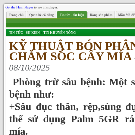
Get the Flash Player
to see this player.
Trang chủ
Quan hệ cổ đông
Tin tức - Sự kiện
Dòng sản phẩm
Mẫu Mã S
TIN TỨC - SỰ KIỆN
»
TIN KHUYẾN NÔNG
KỸ THUẬT BÓN PHÂ
CHĂM SÓC CÂY MÍA
08/10/2025
Phòng trừ sâu bệnh: Một số
bệnh như:
+Sâu đục thân, rệp,sùng đụ
thể sử dụng Palm 5GR rả
mía.