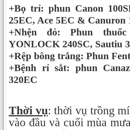
+Bọ trỉ: phun Canon 100S
25EC, Ace 5EC & Canuron
+Nhện đỏ: Phun thuốc
YONLOCK 240SC, Sautiu 
+Rệp bông trắng: Phun Fen
+Bệnh rỉ sắt: phun Canaz
320EC
Thời vụ
: thời vụ trồng m
vào đầu và cuối mùa mưa