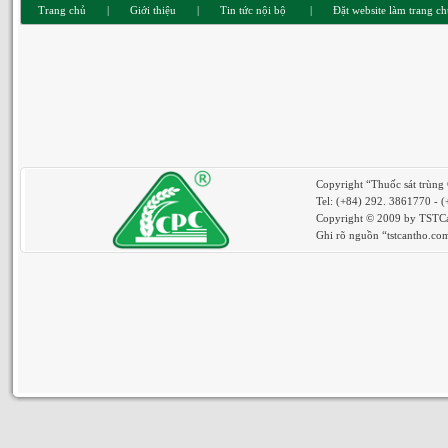
Trang chủ
|
Giới thiệu
|
Tin tức nội bộ
|
Đặt website làm trang c
Copyright “Thuốc sát trùng
Tel: (+84) 292. 3861770 - 
Copyright © 2009 by TSTCan
Ghi rõ nguồn “tstcantho.com”