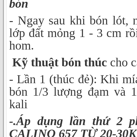
bón
- Ngay sau khi bón lót, 
lớp đất mỏng 1 - 3 cm rồ
hom.
Kỹ thuật bón thúc
cho c
- Lần 1 (thúc đẻ): Khi mía
bón 1/3 lượng đạm và 1
kali
-.Áp dụng lần thứ 2 
CALINO 657 TỪ 20-30K